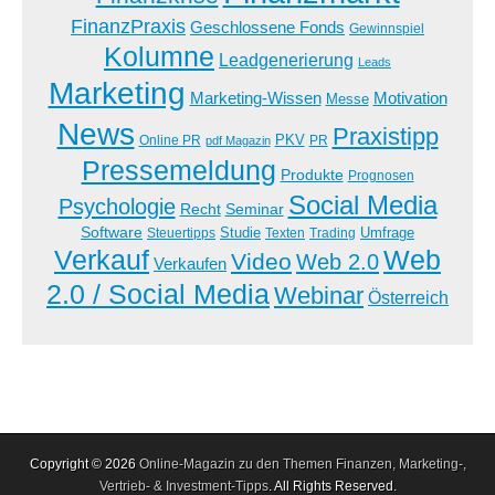
FinanzPraxis
Geschlossene Fonds
Gewinnspiel
Kolumne
Leadgenerierung
Leads
Marketing
Marketing-Wissen
Motivation
Messe
News
Praxistipp
PKV
Online PR
PR
pdf Magazin
Pressemeldung
Produkte
Prognosen
Social Media
Psychologie
Recht
Seminar
Software
Studie
Steuertipps
Trading
Umfrage
Texten
Verkauf
Web
Video
Web 2.0
Verkaufen
2.0 / Social Media
Webinar
Österreich
Copyright © 2026
Online-Magazin zu den Themen Finanzen, Marketing-,
Vertrieb- & Investment-Tipps
. All Rights Reserved.