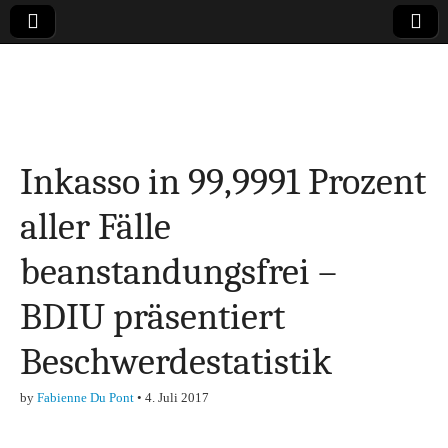
Online-Magazin zu
den Themen
Inkasso in 99,9991 Prozent
Finanzen,
aller Fälle
Marketing-, Vertrieb-
beanstandungsfrei –
& Investment-Tipps
BDIU präsentiert
Beschwerdestatistik
by
Fabienne Du Pont
•
4. Juli 2017