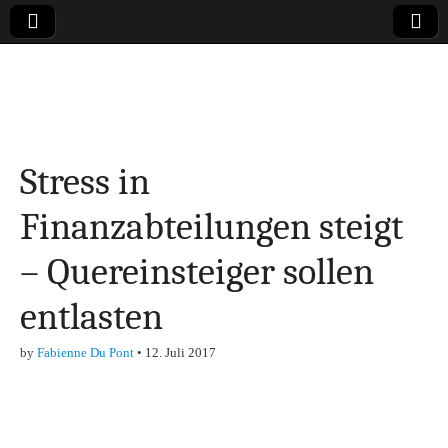
Online-Magazin zu
den Themen
Stress in
Finanzen,
Finanzabteilungen steigt
Marketing-, Vertrieb-
– Quereinsteiger sollen
& Investment-Tipps
entlasten
by
Fabienne Du Pont
•
12. Juli 2017