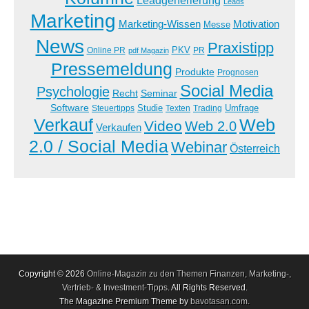
Leadgenerierung
Leads
Marketing
Marketing-Wissen
Motivation
Messe
News
Praxistipp
PKV
Online PR
PR
pdf Magazin
Pressemeldung
Produkte
Prognosen
Social Media
Psychologie
Recht
Seminar
Software
Studie
Steuertipps
Trading
Umfrage
Texten
Verkauf
Web
Video
Web 2.0
Verkaufen
2.0 / Social Media
Webinar
Österreich
Copyright © 2026
Online-Magazin zu den Themen Finanzen, Marketing-,
Vertrieb- & Investment-Tipps
. All Rights Reserved.
The Magazine Premium Theme by
bavotasan.com
.