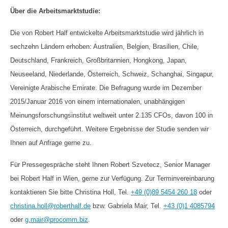
Über die Arbeitsmarktstudie:
Die von Robert Half entwickelte Arbeitsmarktstudie wird jährlich in
sechzehn Ländern erhoben: Australien, Belgien, Brasilien, Chile,
Deutschland, Frankreich, Großbritannien, Hongkong, Japan,
Neuseeland, Niederlande, Österreich, Schweiz, Schanghai, Singapur,
Vereinigte Arabische Emirate. Die Befragung wurde im Dezember
2015/Januar 2016 von einem internationalen, unabhängigen
Meinungsforschungsinstitut weltweit unter 2.135 CFOs, davon 100 in
Österreich, durchgeführt. Weitere Ergebnisse der Studie senden wir
Ihnen auf Anfrage gerne zu.
Für Pressegespräche steht Ihnen Robert Szvetecz, Senior Manager
bei Robert Half in Wien, gerne zur Verfügung. Zur Terminvereinbarung
kontaktieren Sie bitte Christina Holl, Tel.
+49 (0)89 5454 260 18
oder
christina.holl@roberthalf.de
bzw. Gabriela Mair, Tel.
+43 (0)1 4085794
oder
g.mair@procomm.biz
.