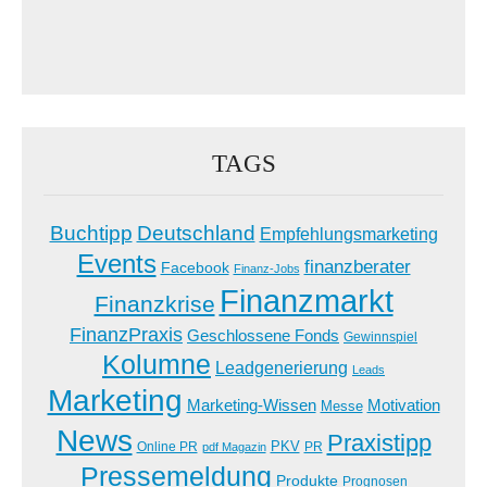
TAGS
Buchtipp
Deutschland
Empfehlungsmarketing
Events
finanzberater
Facebook
Finanz-Jobs
Finanzmarkt
Finanzkrise
FinanzPraxis
Geschlossene Fonds
Gewinnspiel
Kolumne
Leadgenerierung
Leads
Marketing
Marketing-Wissen
Motivation
Messe
News
Praxistipp
PKV
Online PR
PR
pdf Magazin
Pressemeldung
Produkte
Prognosen