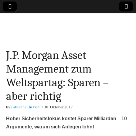
Online-Magazin zu
den Themen
J.P. Morgan Asset
Finanzen,
Management zum
Marketing-, Vertrieb-
Weltspartag: Sparen –
& Investment-Tipps
aber richtig
by
Fabienne Du Pont
•
30. Oktober 2017
Hoher Sicherheitsfokus kostet Sparer Milliarden – 10
Argumente, warum sich Anlegen lohnt