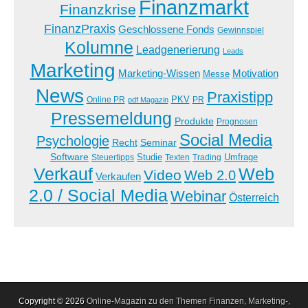
Finanzmarkt
Finanzkrise
FinanzPraxis
Geschlossene Fonds
Gewinnspiel
Kolumne
Leadgenerierung
Leads
Marketing
Marketing-Wissen
Motivation
Messe
News
Praxistipp
PKV
Online PR
PR
pdf Magazin
Pressemeldung
Produkte
Prognosen
Social Media
Psychologie
Recht
Seminar
Software
Studie
Steuertipps
Trading
Umfrage
Texten
Verkauf
Web
Video
Web 2.0
Verkaufen
2.0 / Social Media
Webinar
Österreich
Copyright © 2026
Online-Magazin zu den Themen Finanzen, Marketing-,