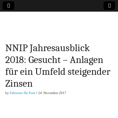
Online-Magazin zu
den Themen
NNIP Jahresausblick
Finanzen,
2018: Gesucht – Anlagen
Marketing-, Vertrieb-
für ein Umfeld steigender
& Investment-Tipps
Zinsen
by
Fabienne Du Pont
•
24. November 2017