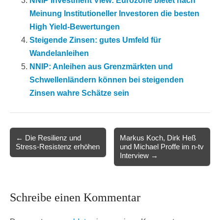
NNIP Investment View: Eurozone bietet nach
Meinung Institutioneller Investoren die besten
High Yield-Bewertungen
Steigende Zinsen: gutes Umfeld für
Wandelanleihen
NNIP: Anleihen aus Grenzmärkten und
Schwellenländern können bei steigenden
Zinsen wahre Schätze sein
Post
← Die Resilienz und
Markus Koch, Dirk Heß
Stress-Resistenz erhöhen
und Michael Proffe im n-tv
navigation
Interview →
Schreibe einen Kommentar