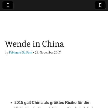
Online-Magazin zu
den Themen
Wende in China
Finanzen,
by
Fabienne Du Pont
•
28. November 2017
Marketing-, Vertrieb-
& Investment-Tipps
2015 galt China als größtes Risiko für die