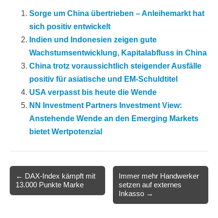
Sorge um China übertrieben – Anleihemarkt hat
sich positiv entwickelt
Indien und Indonesien zeigen gute
Wachstumsentwicklung, Kapitalabfluss in China
China trotz voraussichtlich steigender Ausfälle
positiv für asiatische und EM-Schuldtitel
USA verpasst bis heute die Wende
NN Investment Partners Investment View:
Anstehende Wende an den Emerging Markets
bietet Wertpotenzial
Post
← DAX-Index kämpft mit
Immer mehr Handwerker
13.000 Punkte Marke
setzen auf externes
navigation
Inkasso →