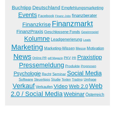
Buchtipp
Deutschland
Empfehlungsmarketing
Events
finanzberater
Facebook
Finanz-Jobs
Finanzmarkt
Finanzkrise
FinanzPraxis
Geschlossene Fonds
Gewinnspiel
Kolumne
Leadgenerierung
Leads
Marketing
Marketing-Wissen
Motivation
Messe
News
Praxistipp
PKV
Online PR
PR
pdf Magazin
Pressemeldung
Produkte
Prognosen
Social Media
Psychologie
Recht
Seminar
Software
Studie
Steuertipps
Trading
Umfrage
Texten
Verkauf
Web
Video
Web 2.0
Verkaufen
2.0 / Social Media
Webinar
Österreich