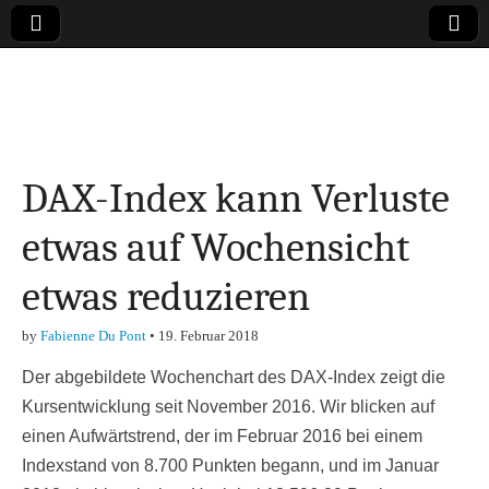
Online-Magazin zu
den Themen
DAX-Index kann Verluste
Finanzen,
etwas auf Wochensicht
Marketing-, Vertrieb-
etwas reduzieren
& Investment-Tipps
by
Fabienne Du Pont
•
19. Februar 2018
Der abgebildete
Wochenchart des DAX-Index
zeigt die
Kursentwicklung seit November 2016. Wir blicken auf
einen Aufwärtstrend, der im Februar 2016 bei einem
Indexstand von 8.700 Punkten begann, und im Januar