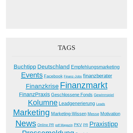
TAGS
Buchtipp
Deutschland
Empfehlungsmarketing
Events
finanzberater
Facebook
Finanz-Jobs
Finanzmarkt
Finanzkrise
FinanzPraxis
Geschlossene Fonds
Gewinnspiel
Kolumne
Leadgenerierung
Leads
Marketing
Marketing-Wissen
Motivation
Messe
News
Praxistipp
PKV
Online PR
PR
pdf Magazin