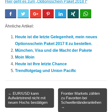
Hier geht es zum „Optionsschein Paket 2018 I“
Facebook
Twitter
Google+
Pinterest
LinkedIn
Xing
WhatsApp
Ähnliche Artikel:
Heute ist die letzte Gelegenheit, mein neues
Optionsschein Paket 2017 II zu bestellen.
München, Visa und die Macht der Pakete
Moin Moin
Heute ist Ihre letzte Chance
Trendfolgetag und Union Pacific
Post
← EUR/USD kann
Frontier Markets zählen
Aufwärtstrend nicht mit
zu Favoriten bei
navigation
neuen Hochs bestätigen
Schwellenländeranleihen
→