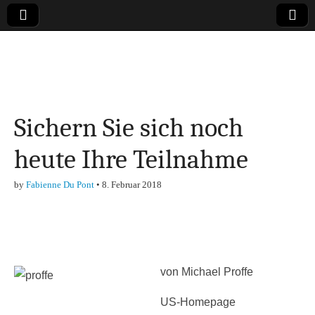
Online-Magazin zu
den Themen
Sichern Sie sich noch
Finanzen,
heute Ihre Teilnahme
Marketing-, Vertrieb-
by
Fabienne Du Pont
•
8. Februar 2018
& Investment-Tipps
von Michael Proffe
US-Homepage