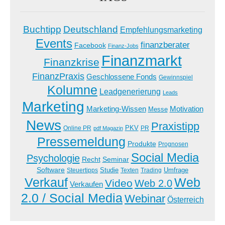
Buchtipp
Deutschland
Empfehlungsmarketing
Events
finanzberater
Facebook
Finanz-Jobs
Finanzmarkt
Finanzkrise
FinanzPraxis
Geschlossene Fonds
Gewinnspiel
Kolumne
Leadgenerierung
Leads
Marketing
Marketing-Wissen
Motivation
Messe
News
Praxistipp
PKV
Online PR
PR
pdf Magazin
Pressemeldung
Produkte
Prognosen
Social Media
Psychologie
Recht
Seminar
Software
Studie
Steuertipps
Trading
Umfrage
Texten
Verkauf
Web
Video
Web 2.0
Verkaufen
2.0 / Social Media
Webinar
Österreich