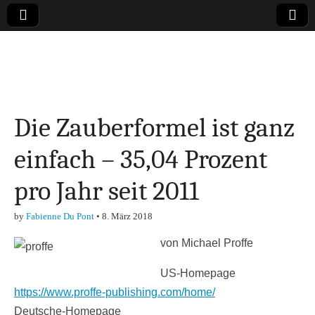
Online-Magazin zu
den Themen
Die Zauberformel ist ganz
Finanzen,
einfach – 35,04 Prozent
Marketing-, Vertrieb-
pro Jahr seit 2011
& Investment-Tipps
by
Fabienne Du Pont
•
8. März 2018
von Michael Proffe
US-Homepage
https://www.proffe-publishing.com/home/
Deutsche-Homepage