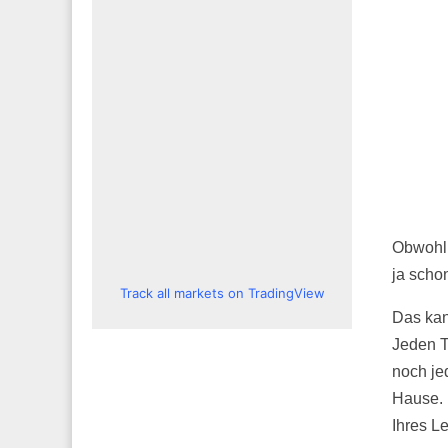
Obwohl 
ja scho
Track all markets on TradingView
Das ka
Jeden T
noch je
Hause. 
Ihres L