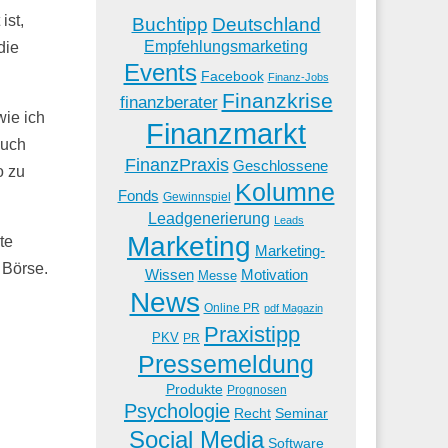
ist,
Buchtipp
Deutschland
Empfehlungsmarketing
die
Events
Facebook
Finanz-Jobs
Finanzkrise
finanzberater
wie ich
Finanzmarkt
auch
FinanzPraxis
Geschlossene
o zu
Kolumne
Fonds
Gewinnspiel
Leadgenerierung
Leads
Marketing
te
Marketing-
 Börse.
Wissen
Motivation
Messe
News
Online PR
pdf Magazin
Praxistipp
PKV
PR
Pressemeldung
Produkte
Prognosen
Psychologie
Recht
Seminar
Social Media
Software