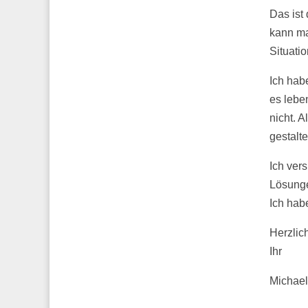
Das ist
kann ma
Situatio
Ich hab
es lebe
nicht. 
gestalt
Ich ver
Lösunge
Ich habe
Herzlic
Ihr
Michael