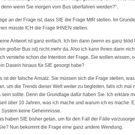
t denn wenn Sie morgen vom Bus überfahren werden?“.
tige an der Frage ist, dass SIE die Frage MIR stellen. Im Grund
n müsste ICH die Frage IHNEN stellen.
ine Antwort ist ganz einfach. Ich bin dann (wenn es ganz blöd l
ein großer Bus ist) nicht mehr da. Also ich kann Ihnen dann nic
Ich verstehe schon die Intention der Frage, Sie wollen wissen, o
in Dasein hinaus für SIE gesorgt habe?
s ist der falsche Ansatz. Sie müssen sich die Frage stellen, wa
n, um die Trends dieser Welt weiter zu begleiten, falls ich mal n
 sein sollte. Denn die Grundlage dafür haben Sie. Ich erkläre 
seit über 10 Jahren, was ich mache und warum ich es mache. Es
 System keine Geheimnisse.
as haben SIE bisher getan, um für den Fall der Fälle vorzusorg
ie? Nun bekommt die Frage eine ganz andere Wendung.