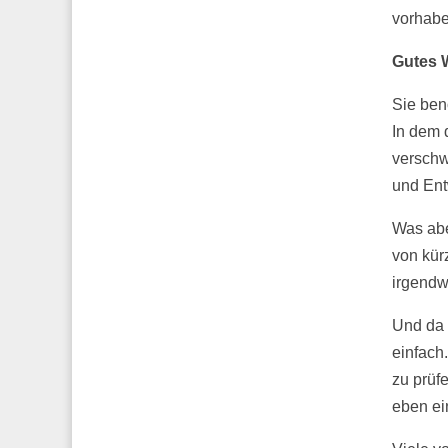
vorhabe
Gutes W
Sie ben
In dem 
verschw
und Ent
Was abe
von kür
irgend
Und da 
einfach
zu prüf
eben ei