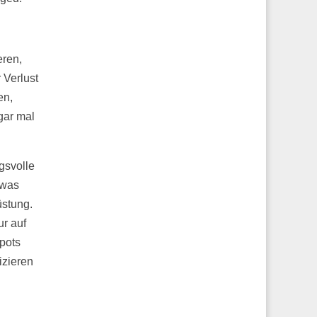
eren,
 Verlust
en,
gar mal
ngsvolle
twas
üstung.
ur auf
pots
izieren