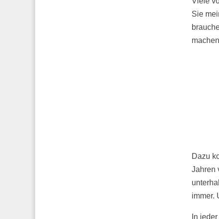
Viele v
Sie mei
brauche
machen 
Dazu ko
Jahren 
unterhal
immer. 
In jede