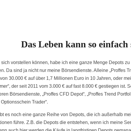
Das Leben kann so einfach 
 sich vorstellen können, habe ich eine ganze Menge Depots zu
en. Da sind ja nicht nur meine Börsendienste. Alleine „Proffes T
 von 30.000 € auf über 1,7 Millionen Euro in 10 Jahren, oder me
er“, der seit 2011 vom 3.000 € auf fast 8.000 € gestiegen ist. 
eren Börsendienste, „Proffes CFD Depot“, „Proffes Trend Portfol
s Optionsschein Trader“.
bt es noch eine ganze Reihe von Depots, die ich außerhalb me
tionen führe. Z.B. die Depots die entstehen, wenn ich meine S
enn auch hier werden die Käufe in langfristigen Depots geman