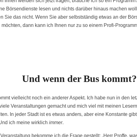
on Ihnen werden sich jetzt fragen, brauche ich so ein Program
ne Börsendienste lesen und nichts darüber hinaus machen woll
n Sie das nicht. Wenn Sie aber selbstständig etwas an der Bör
möchten, dann kann ich Ihnen nur zu so einem Profi-Programm
Und wenn der Bus kommt?
mmt vielleicht noch ein anderer Aspekt. Ich habe nun in den let
viele Veranstaltungen gemacht und mich viel mit meinen Leser
ten. In jeder Stadt ist es etwas anders, aber eine Konstante gibt
Und ich meine wirklich
immer
.
r Veranstaltung bekomme ich die Frage gestellt: „Herr Proffe, wa