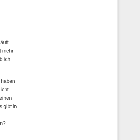
e
äuft
ht mehr
b ich
s haben
icht
meinen
 gibt in
en?