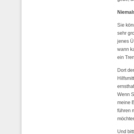
Niemals
Sie könn
sehr gr
jenes Ü
wann ka
ein Tre
Dort den
Hilfsmit
ernstha
Wenn Si
meine B
führen 
möchten
Und bitt