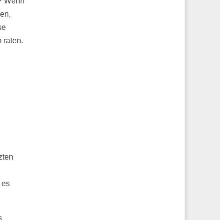
m? Wenn
en,
se
 raten.
zten
n
 es
s