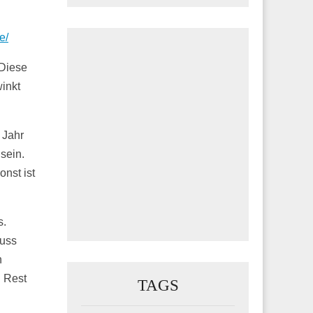
e/
 Diese
inkt
 Jahr
sein.
nst ist
s.
muss
h
n Rest
TAGS