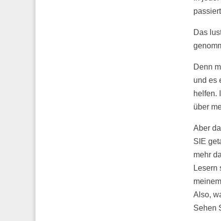
passier
Das lus
genomme
Denn me
und es 
helfen. 
über me
Aber da
SIE geta
mehr da
Lesern 
meinem
Also, w
Sehen S