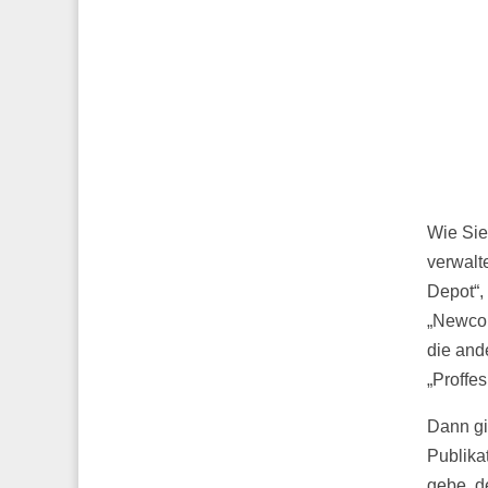
Wie Sie
verwalt
Depot“,
„Newcom
die and
„Proffe
Dann gi
Publika
gebe, d