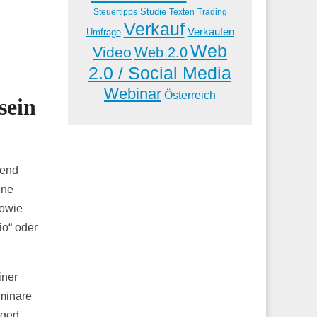
Studie
Steuertipps
Trading
Texten
Verkauf
Verkaufen
Umfrage
Web
Video
Web 2.0
2.0 / Social Media
Webinar
Österreich
sein
rend
ine
Sowie
io“ oder
iner
eminare
aged.