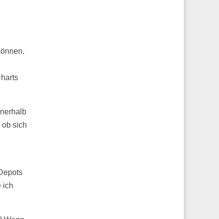
können.
harts
nnerhalb
 ob sich
 Depots
 ich