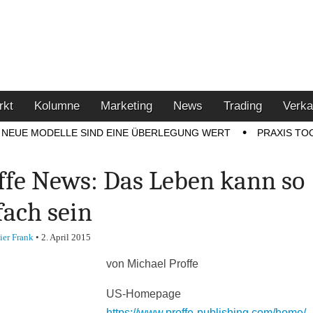
u den Themen Finanzen,
tment-Tipps
rkt
Kolumne
Marketing
News
Trading
Verka
NEUE MODELLE SIND EINE ÜBERLEGUNG WERT
PRAXIS TO
ffe News: Das Leben kann so
fach sein
ier Frank
•
2. April 2015
von Michael Proffe
US-Homepage
https://www.proffe-publishing.com/home/