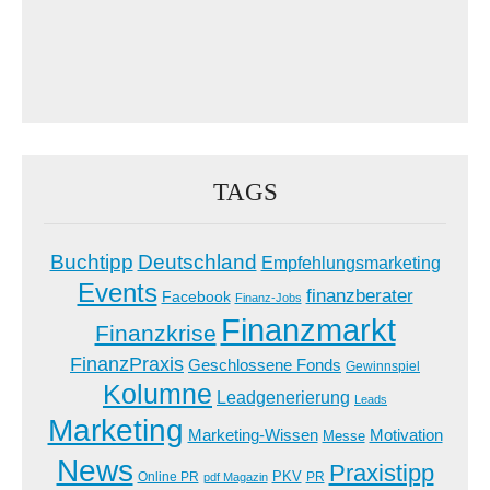
TAGS
Buchtipp
Deutschland
Empfehlungsmarketing
Events
finanzberater
Facebook
Finanz-Jobs
Finanzmarkt
Finanzkrise
FinanzPraxis
Geschlossene Fonds
Gewinnspiel
Kolumne
Leadgenerierung
Leads
Marketing
Marketing-Wissen
Motivation
Messe
News
Praxistipp
PKV
Online PR
PR
pdf Magazin