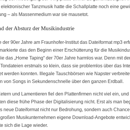
 elektronischer Tanzmusik hatte die Schallplatte noch eine gew
ng – als Massenmedium war sie mausetot.
d der Absturz der Musikindustrie
te der 90er Jahre am Fraunhofer-Institut das Dateiformat mp3 er
markierte das den Beginn einer Erschütterung für die Musikindus
ie das „Home Taping“ der 70er Jahre harmlos war. Denn mit de
Tondateien erstmals so klein, dass sie problemlos über das Inte
tet werden konnten. Illegale Tauschbörsen wie Napster verbreite
en von Songs in Sekundenschnelle über den ganzen Erdball.
tern und Lamentieren fiel den Plattenfirmen nicht viel ein, und 
en diese frühe Phase der Digitalisierung nicht. Erst als man begr
s neue Dateiformat nicht nur Bedrohung, sondern auch Chance
 großen Musikunternehmen eigene Download-Angebote entwick
te sich die Lage wieder.