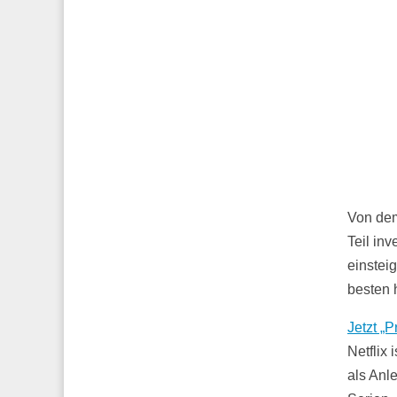
Von dem
Teil in
einstei
besten 
Jetzt „P
Netflix
als Anl