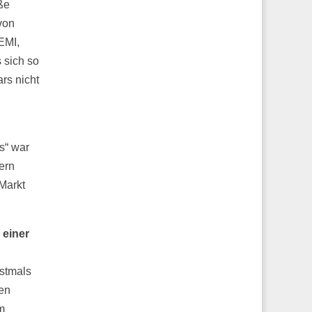
ße
von
EMI,
 sich so
rs nicht
s“ war
ern
Markt
 einer
rstmals
ien
m