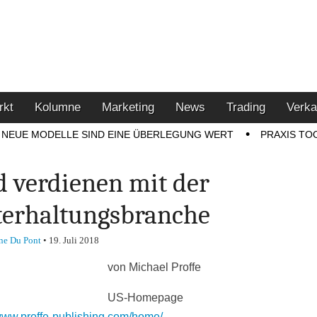
u den Themen Finanzen,
tment-Tipps
rkt
Kolumne
Marketing
News
Trading
Verka
NEUE MODELLE SIND EINE ÜBERLEGUNG WERT
PRAXIS TO
d verdienen mit der
erhaltungsbranche
ne Du Pont
•
19. Juli 2018
von Michael Proffe
US-Homepage
/www.proffe-publishing.com/home/