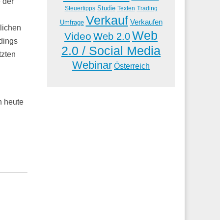
 der
Studie
Steuertipps
Trading
Texten
Verkauf
Verkaufen
Umfrage
lichen
Web
Video
Web 2.0
rdings
2.0 / Social Media
tzten
Webinar
Österreich
h heute