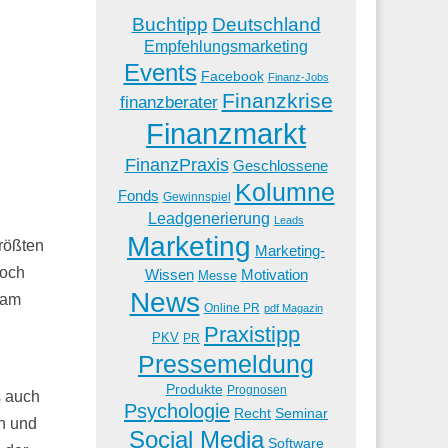
Buchtipp
Deutschland
Empfehlungsmarketing
Events
Facebook
Finanz-Jobs
Finanzkrise
finanzberater
Finanzmarkt
FinanzPraxis
Geschlossene
Kolumne
Fonds
Gewinnspiel
Leadgenerierung
Leads
Marketing
rößten
Marketing-
noch
Wissen
Motivation
Messe
News
 am
Online PR
pdf Magazin
Praxistipp
PKV
PR
Pressemeldung
Produkte
Prognosen
s auch
Psychologie
Recht
Seminar
en und
Social Media
Software