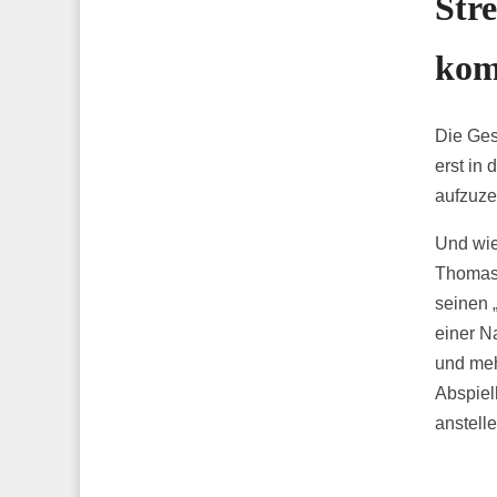
Str
kom
Die Ges
erst in
aufzuze
Und wie
Thomas 
seinen 
einer N
und meh
Abspiel
anstelle