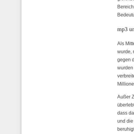
Bereich
Bedeutu
mp3 un
Als Mit
wurde, 
gegen d
wurden 
verbrei
Million
Außer Ze
überlebt
dass da
und die
beruhig