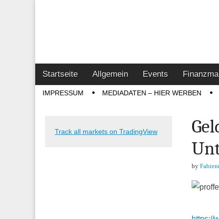
Online-Magazin z
Vertrieb- & Inves
Main
Skip
Startseite
Allgemein
Events
Finanzma
menu
to
Sub
IMPRESSUM
MEDIADATEN – HIER WERBEN
content
menu
Gel
Track all markets on TradingView
Unt
by
Fabien
https:/