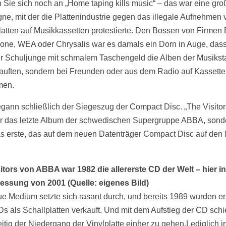
n Sie sich noch an „Home taping kills music“ – das war eine gro
e, mit der die Plattenindustrie gegen das illegale Aufnehmen 
latten auf Musikkassetten protestierte. Den Bossen von Firmen 
one, WEA oder Chrysalis war es damals ein Dorn in Auge, dass
 Schuljunge mit schmalem Taschengeld die Alben der Musiksta
kauften, sondern bei Freunden oder aus dem Radio auf Kassette
men.
gann schließlich der Siegeszug der Compact Disc. „The Visitor
ur das letzte Album der schwedischen Supergruppe ABBA, sond
s erste, das auf dem neuen Datenträger Compact Disc auf den 
itors von ABBA war 1982 die allererste CD der Welt – hier in
ssung von 2001 (Quelle: eigenes Bild)
e Medium setzte sich rasant durch, und bereits 1989 wurden e
s als Schallplatten verkauft. Und mit dem Aufstieg der CD sch
eitig der Niedergang der Vinylplatte einher zu gehen.Lediglich i