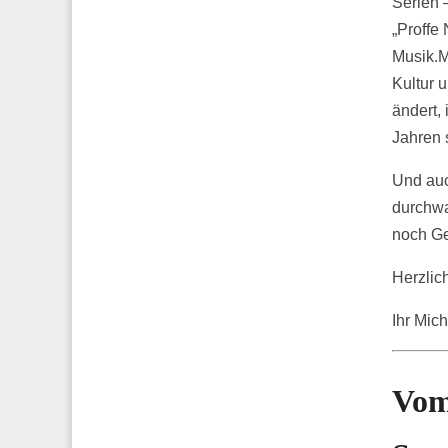
Serien 
„Proffe
Musik.M
Kultur 
ändert, 
Jahren 
Und auc
durchwa
noch Ge
Herzlic
Ihr Mich
Vom