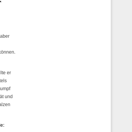
r
 aber
können.
te er
tels
dumpf
ät und
alzen
e: