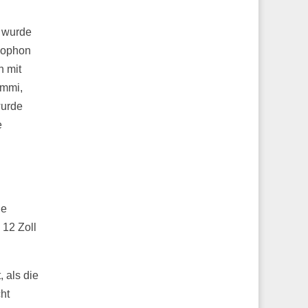
 wurde
mophon
n mit
ummi,
wurde
e
ie
 12 Zoll
 als die
ht