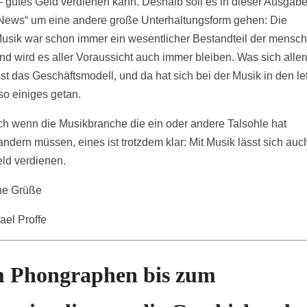
– gutes Geld verdienen kann. Deshalb soll es in dieser Ausgabe
 News“ um eine andere große Unterhaltungsform gehen: Die
usik war schon immer ein wesentlicher Bestandteil der mensch
und wird es aller Voraussicht auch immer bleiben. Was sich alle
ist das Geschäftsmodell, und da hat sich bei der Musik in den le
so einiges getan.
h wenn die Musikbranche die ein oder andere Talsohle hat
ndern müssen, eines ist trotzdem klar: Mit Musik lässt sich auc
ld verdienen.
he Grüße
ael Proffe
 Phongraphen bis zum