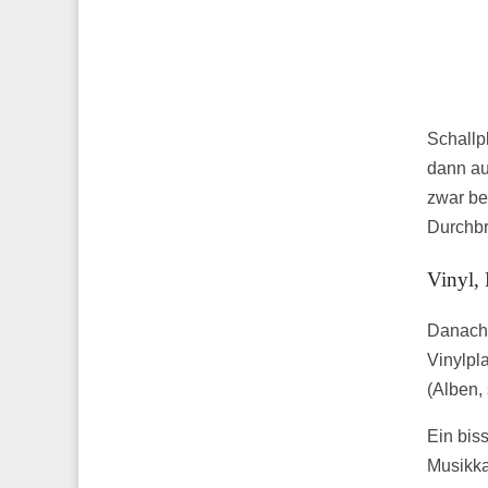
Schallp
dann au
zwar be
Durchbr
Vinyl,
Danach 
Vinylpla
(Alben,
Ein bis
Musikka