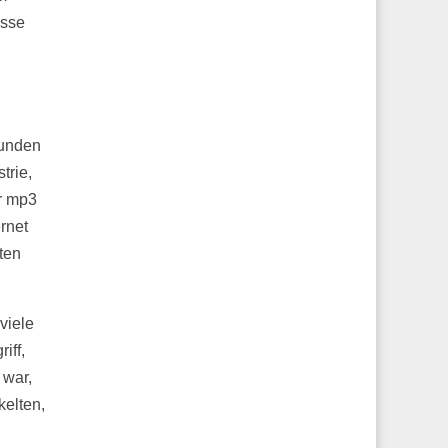
isse
funden
trie,
r mp3
rnet
ten
viele
iff,
 war,
elten,