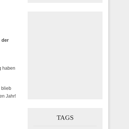
 der
g haben
 blieb
en Jahr!
TAGS