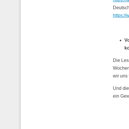
Deutsc
https:/
V
k
Die Les
Wochene
wir uns
Und die
ein Gew