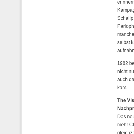
erinner
Kampagn
Schallp
Parloph
mancher
selbst 
aufnah
1982 be
nicht n
auch da
kam.
The Vis
Nachpre
Das neu
mehr CD
gleichz