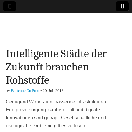
Online-Magazin zu
den Themen
Intelligente Städte der
Finanzen,
Zukunft brauchen
Marketing-, Vertrieb-
Rohstoffe
& Investment-Tipps
by
Fabienne Du Pont
•
20. Juli 2018
Genügend Wohnraum, passende Infrastrukturen,
Energieversorgung, saubere Luft und digitale
Innovationen sind gefragt. Gesellschaftliche und
ökologische Probleme gilt es zu lösen.