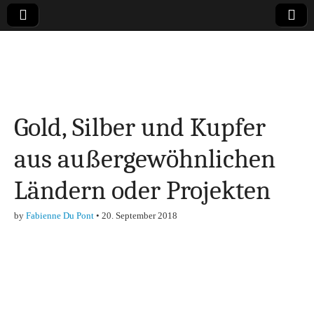
Online-Magazin zu
den Themen
Gold, Silber und Kupfer
Finanzen,
aus außergewöhnlichen
Marketing-, Vertrieb-
Ländern oder Projekten
& Investment-Tipps
by
Fabienne Du Pont
•
20. September 2018