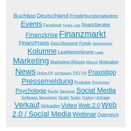
Buchtipp
Deutschland
Empfehlungsmarketing
Events
finanzberater
Facebook
Finanz-Jobs
Finanzmarkt
Finanzkrise
FinanzPraxis
Geschlossene Fonds
Gewinnspiel
Kolumne
Leadgenerierung
Leads
Marketing
Marketing-Wissen
Motivation
Messe
News
Praxistipp
PKV
Online PR
PR
pdf Magazin
Pressemeldung
Produkte
Prognosen
Social Media
Psychologie
Recht
Seminar
Software
Studie
Steuertipps
Trading
Umfrage
Texten
Verkauf
Web
Video
Web 2.0
Verkaufen
2.0 / Social Media
Webinar
Österreich