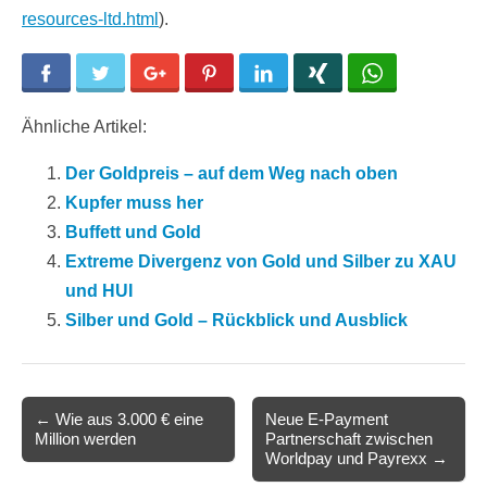
resources-ltd.html
).
Facebook
Twitter
Google+
Pinterest
LinkedIn
Xing
WhatsApp
Ähnliche Artikel:
Der Goldpreis – auf dem Weg nach oben
Kupfer muss her
Buffett und Gold
Extreme Divergenz von Gold und Silber zu XAU
und HUI
Silber und Gold – Rückblick und Ausblick
Post
← Wie aus 3.000 € eine
Neue E-Payment
Million werden
Partnerschaft zwischen
navigation
Worldpay und Payrexx →