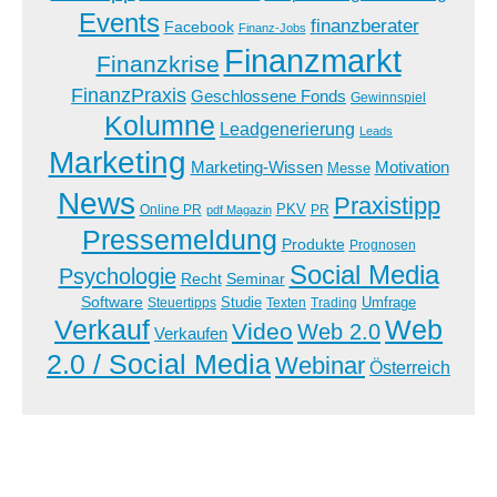
Events
finanzberater
Facebook
Finanz-Jobs
Finanzmarkt
Finanzkrise
FinanzPraxis
Geschlossene Fonds
Gewinnspiel
Kolumne
Leadgenerierung
Leads
Marketing
Marketing-Wissen
Motivation
Messe
News
Praxistipp
PKV
Online PR
PR
pdf Magazin
Pressemeldung
Produkte
Prognosen
Social Media
Psychologie
Recht
Seminar
Software
Studie
Steuertipps
Trading
Umfrage
Texten
Verkauf
Web
Video
Web 2.0
Verkaufen
2.0 / Social Media
Webinar
Österreich