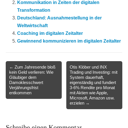
Kommunikation in Zeiten der digitalen
Transformation
Deutschland: Ausnahmestellung in der
Weltwirtschaft
Coaching im digitalen Zeitalter
Gewinnend kommunizieren im digitalen Zeitalter
Post
← Zum Jahresende bloß
Otis Klöber und INX
kein Geld verlieren: Wie
Trading und Investing: mit
navigation
Gläubiger dem
System dauerhaft,
Damoklesschwert
eigenständig und fundiert
Verjährungsfrist
3-6% Rendite pro Monat
entkommen
mit Aktien wie Apple,
Microsoft, Amazon usw.
erzielen →
Schreibe einen Kommentar