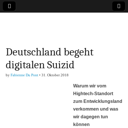
Online-Magazin zu
den Themen
Deutschland begeht
Finanzen,
digitalen Suizid
Marketing-, Vertrieb-
by
Fabienne Du Pont
•
31. Oktober 2018
& Investment-Tipps
Warum wir vom
Hightech-Standort
zum Entwicklungsland
verkommen
und was
wir dagegen tun
können