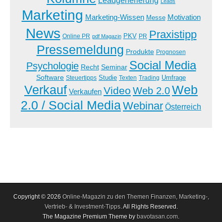
Leads
Marketing
Marketing-Wissen
Motivation
Messe
News
Praxistipp
PKV
Online PR
PR
pdf Magazin
Pressemeldung
Produkte
Prognosen
Social Media
Psychologie
Recht
Seminar
Software
Studie
Steuertipps
Trading
Umfrage
Texten
Verkauf
Web
Video
Web 2.0
Verkaufen
2.0 / Social Media
Webinar
Österreich
Copyright © 2026
Online-Magazin zu den Themen Finanzen, Marketing-,
Vertrieb- & Investment-Tipps
. All Rights Reserved.
The Magazine Premium Theme by
bavotasan.com
.