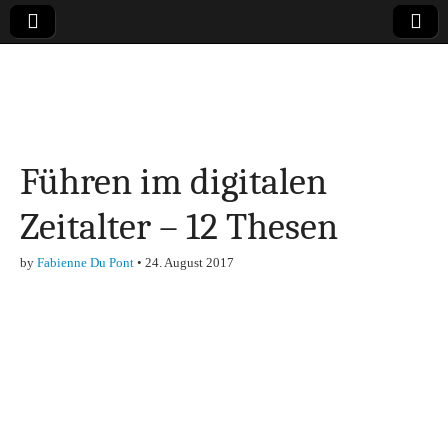
Online-Magazin zu
den Themen
Führen im digitalen
Finanzen,
Zeitalter – 12 Thesen
Marketing-, Vertrieb-
by
Fabienne Du Pont
•
24. August 2017
& Investment-Tipps