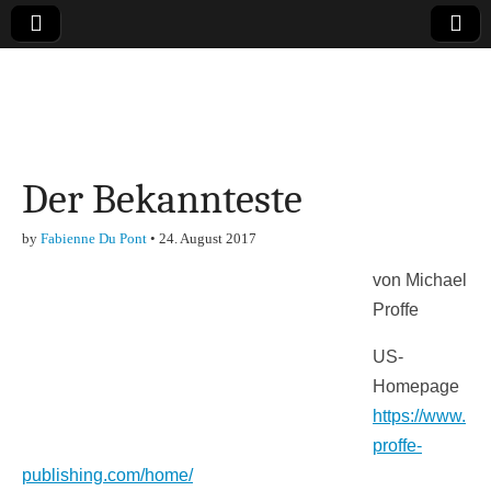
Online-Magazin zu
den Themen
Der Bekannteste
Finanzen,
by
Fabienne Du Pont
•
24. August 2017
Marketing-, Vertrieb-
von Michael
& Investment-Tipps
Proffe
US-
Homepage
https://www.
proffe-
publishing.com/home/