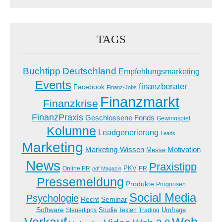
TAGS
Buchtipp
Deutschland
Empfehlungsmarketing
Events
finanzberater
Facebook
Finanz-Jobs
Finanzmarkt
Finanzkrise
FinanzPraxis
Geschlossene Fonds
Gewinnspiel
Kolumne
Leadgenerierung
Leads
Marketing
Marketing-Wissen
Motivation
Messe
News
Praxistipp
PKV
Online PR
PR
pdf Magazin
Pressemeldung
Produkte
Prognosen
Social Media
Psychologie
Recht
Seminar
Software
Studie
Steuertipps
Trading
Umfrage
Texten