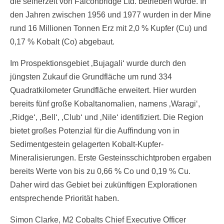
die seinerzeit von Falconbridge Ltd. betrieben wurde. In
den Jahren zwischen 1956 und 1977 wurden in der Mine
rund 16 Millionen Tonnen Erz mit 2,0 % Kupfer (Cu) und
0,17 % Kobalt (Co) abgebaut.
Im Prospektionsgebiet ‚Bujagali‘ wurde durch den
jüngsten Zukauf die Grundfläche um rund 334
Quadratkilometer Grundfläche erweitert. Hier wurden
bereits fünf große Kobaltanomalien, namens ‚Waragi‘,
‚Ridge‘, ‚Bell‘, ‚Club‘ und ‚Nile‘ identifiziert. Die Region
bietet großes Potenzial für die Auffindung von in
Sedimentgestein gelagerten Kobalt-Kupfer-
Mineralisierungen. Erste Gesteinsschichtproben ergaben
bereits Werte von bis zu 0,66 % Co und 0,19 % Cu.
Daher wird das Gebiet bei zukünftigen Explorationen
entsprechende Priorität haben.
Simon Clarke, M2 Cobalts Chief Executive Officer