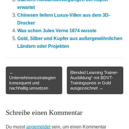
erwartet
Chinesen liefern Luxus-Villen aus dem 3D-
Drucker
Was schon Jules Verne 1874 wusste
Gold, Silber und Kupfer aus außergewöhnlichen
Ländern oder Projekten
Post
←
Blended Learning Trainer-
Unternehmensstrategien
Ausbildung“ mit BDVT-
navigation
konsequent und
Trainingspreis in Gold
nachhaltig umsetzen
ausgezeichnet →
Schreibe einen Kommentar
Du musst
angemeldet
sein, um einen Kommentar