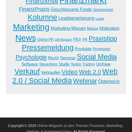
Finanzkrise
FinanzPraxis
Geschlossene Fonds
Gewinnspiel
Kolumne
Leadgenerierung
Leads
Marketing
Marketing-Wissen
Motivation
Messe
News
Praxistipp
PKV
Online PR
PR
pdf Magazin
Pressemeldung
Produkte
Prognosen
Social Media
Psychologie
Recht
Seminar
Software
Studie
Steuertipps
Trading
Umfrage
Texten
Verkauf
Web
Video
Web 2.0
Verkaufen
2.0 / Social Media
Webinar
Österreich
Copyright © 2026
Online-Magazin zu den Themen Finanzen, Marketing-,
Vertrieb- & Investment-Tipps
. All Rights Reserved.