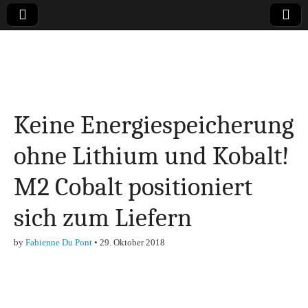
Online-Magazin zu
den Themen
Keine Energiespeicherung
Finanzen,
ohne Lithium und Kobalt!
Marketing-, Vertrieb-
M2 Cobalt positioniert
& Investment-Tipps
sich zum Liefern
by
Fabienne Du Pont
•
29. Oktober 2018