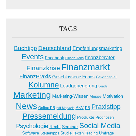
TAGS
Buchtipp
Deutschland
Empfehlungsmarketing
Events
finanzberater
Facebook
Finanz-Jobs
Finanzmarkt
Finanzkrise
FinanzPraxis
Geschlossene Fonds
Gewinnspiel
Kolumne
Leadgenerierung
Leads
Marketing
Marketing-Wissen
Motivation
Messe
News
Praxistipp
PKV
Online PR
PR
pdf Magazin
Pressemeldung
Produkte
Prognosen
Social Media
Psychologie
Recht
Seminar
Software
Studie
Steuertipps
Trading
Umfrage
Texten