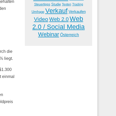
gehalten
Studie
Steuertipps
Trading
Texten
 den
Verkauf
Verkaufen
Umfrage
Web
Video
Web 2.0
2.0 / Social Media
Webinar
Österreich
rch die
% liegt.
 $1.300
t einmal
en
ldpreis