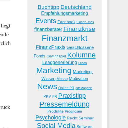
Buchtipp
Deutschland
Empfehlungsmarketing
Events
Facebook
Finanz-Jobs
liegt
Finanzkrise
finanzberater
ende
Finanzmarkt
zlich
FinanzPraxis
Geschlossene
Kolumne
Fonds
Gewinnspiel
Leadgenerierung
Leads
Marketing
Marketing-
Wissen
Motivation
Messe
News
Online PR
pdf Magazin
Praxistipp
PKV
PR
Pressemeldung
Druck
Produkte
Prognosen
Psychologie
Recht
Seminar
Social Media
Software