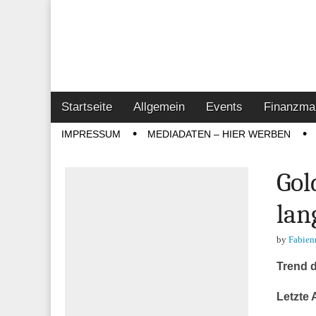
Online-Magazin z
Vertrieb- & Inves
Main
Skip
Startseite
Allgemein
Events
Finanzma
menu
to
Sub
IMPRESSUM
MEDIADATEN – HIER WERBEN
content
menu
Gol
lan
by
Fabien
Trend 
Letzte 