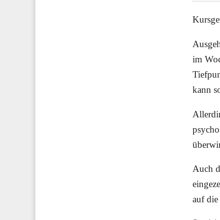
Kursge
Ausgehe
im Woch
Tiefpun
kann s
Allerdi
psycho
überwi
Auch di
eingeze
auf die