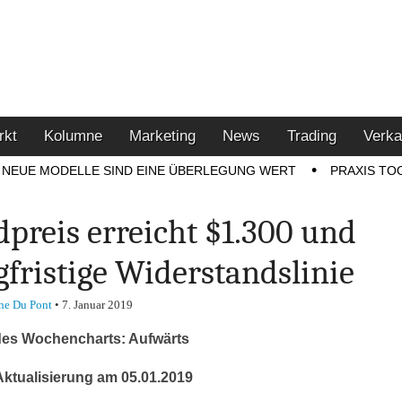
u den Themen Finanzen,
tment-Tipps
rkt
Kolumne
Marketing
News
Trading
Verka
NEUE MODELLE SIND EINE ÜBERLEGUNG WERT
PRAXIS TO
dpreis erreicht $1.300 und
gfristige Widerstandslinie
ne Du Pont
•
7. Januar 2019
des Wochencharts: Aufwärts
Aktualisierung am 05.01.2019