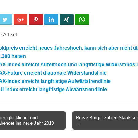
cebook
Twitter
Google+
Pinterest
LinkedIn
Xing
WhatsApp
 Artikel:
ldpreis erreicht neues Jahreshoch, kann sich aber nicht ü
.300 halten
X-Index erreicht Allzeithoch und langfristige Widerstandsli
X-Future erreicht diagonale Widerstandslinie
X-Index erreicht langfristige Aufwärtstrendlinie
I-Index erreicht langfristige Abwärtstrendlinie
er, glücklicher und
Brave Bürger zahlen Staatssc
bender ins neue Jahr 2019
→
ion