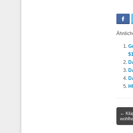
Fa
Ähnliche
Go
$1
DA
DA
DA
HU
Post
← Klüg
wohlha
navigat