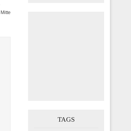
e
 Mitte
TAGS