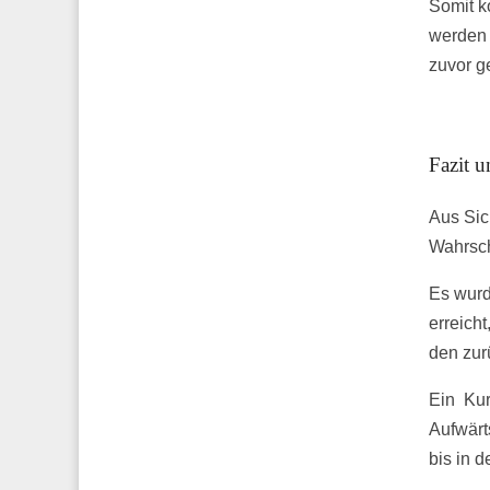
Somit k
werden 
zuvor g
Fazit u
Aus Sic
Wahrsch
Es wurd
erreich
den zur
Ein Kur
Aufwärt
bis in d