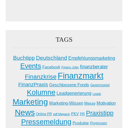
TAGS
Buchtipp
Deutschland
Empfehlungsmarketing
Events
finanzberater
Facebook
Finanz-Jobs
Finanzmarkt
Finanzkrise
FinanzPraxis
Geschlossene Fonds
Gewinnspiel
Kolumne
Leadgenerierung
Leads
Marketing
Marketing-Wissen
Motivation
Messe
News
Praxistipp
PKV
Online PR
PR
pdf Magazin
Pressemeldung
Produkte
Prognosen