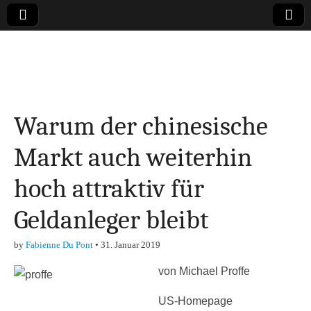
Online-Magazin zu
den Themen
Warum der chinesische
Finanzen,
Markt auch weiterhin
Marketing-, Vertrieb-
hoch attraktiv für
& Investment-Tipps
Geldanleger bleibt
by
Fabienne Du Pont
•
31. Januar 2019
von Michael Proffe
US-Homepage