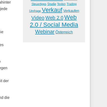
ahinter
Studie
Steuertipps
Trading
Texten
Verkauf
 jede
Verkaufen
Umfrage
Web
Video
Web 2.0
2.0 / Social Media
Webinar
ie
Österreich
 es
e
legen
t der
nd die