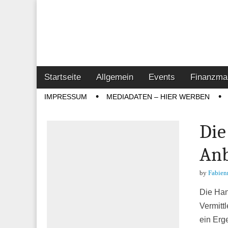
Online-Magazin z
Vertrieb- & Inves
Main
Skip
Startseite
Allgemein
Events
Finanzma
menu
to
Sub
IMPRESSUM
MEDIADATEN – HIER WERBEN
content
menu
Die
Anb
by
Fabien
Die Han
Vermitt
ein Erg