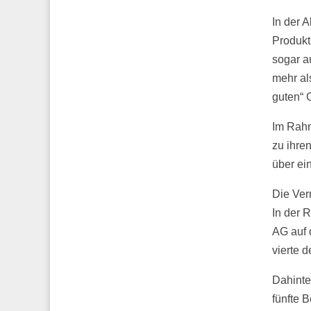
In der 
Produkt
sogar a
mehr al
guten“ 
Im Rahm
zu ihre
über ei
Die Verm
In der 
AG auf 
vierte 
Dahinte
fünfte 