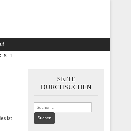
 Marketing-,
uf
OLS
SEITE
DURCHSUCHEN
Suchen
n
nach:
es ist