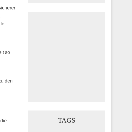
icherer
1
ter
lt so
zu den
e
n
TAGS
 die