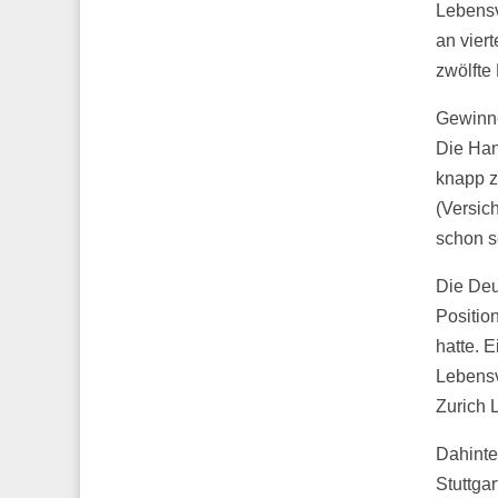
Lebensv
an viert
zwölfte
Gewinne
Die Han
knapp z
(Versic
schon s
Die Deu
Positio
hatte. E
Lebensv
Zurich L
Dahinte
Stuttga