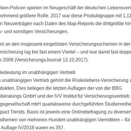
eben-Policen spielen im Neugeschäft der deutschen Lebensvers
nehmend größere Rolle. 2017 war diese Produktgruppe mit 1,1
en Neuverträgen nach Daten des Map-Reports die drittgrößte hin
iv- und sonstigen Versicherungen.
eil an den insgesamt eingelösten Versicherungsscheinen in der
rsicherung lag bei fast einem Viertel – und war damit fast doppe
e 2006 (VersicherungsJournal 12.10.2017).
edeutung im unabhängigen Vertrieb
 unabhängigen Vertrieb gehört die Risikolebens-Versicherung 
dukten. Dies belegen die letzten Auflagen der von der BBG
sberatungs GmbH und der IVV Institut für Versicherungsvertrieb
gsgesellschaft mbH quartalsweise durchgeführten Studienreih
act Trends. Basis ist jeweils eine Onlinebefragung zu diverse
bsthemen von mehreren Hundert unabhängigen Vermittlern – für
e Auflage IV/2018 waren es 357.