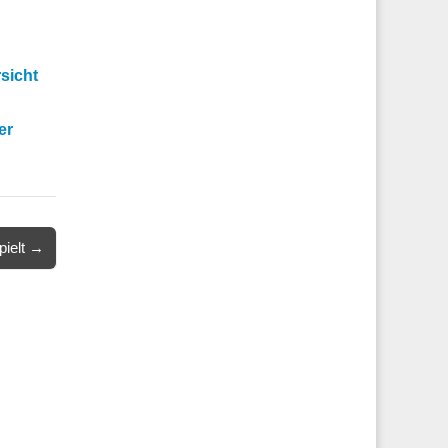
sicht
er
pielt →