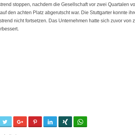
trend stoppen, nachdem die Gesellschaft vor zwei Quartalen v
 auf den achten Platz abgerutscht war. Die Stuttgarter konnte ih
strend nicht fortsetzen. Das Unternehmen hatte sich zuvor von 
rbessert.
cebook
Twitter
Google+
Pinterest
LinkedIn
Xing
WhatsApp