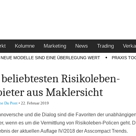
u den Themen Finanzen,
tment-Tipps
rkt
Kolumne
Marketing
News
Trading
Verka
NEUE MODELLE SIND EINE ÜBERLEGUNG WERT
PRAXIS TO
 beliebtesten Risikoleben-
ieter aus Maklersicht
ne Du Pont
•
22. Februar 2019
noversche und die Dialog sind die Favoriten der unabhängige
ler, wenn es um die Vermittlung von Risikoleben-Policen geht. Di
ebnis der aktuellen Auflage IV/2018 der Asscompact Trends.