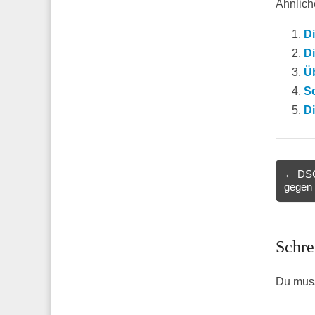
Ähnliche
D
Di
Üb
So
D
Post
← DSGV
gegen
navigat
Schre
Du mus