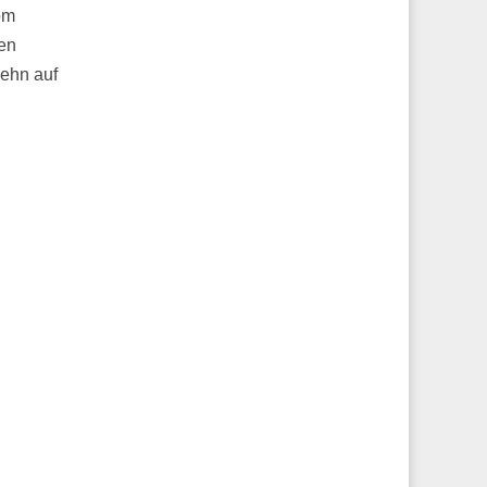
om
ren
zehn auf