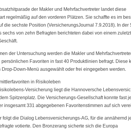
Absatzhitparade der Makler und Mehrfachvertreter landet diese
art regelmäßig auf den vorderen Plätzen. Sie schaffte es im bes
uf die sechste Position (VersicherungsJournal 7.9.2018). In der 
s sechs von zehn Befragten berichteten dabei von einem zuletzt 
Geschäft.
en der Untersuchung werden die Makler und Mehrfachvertrete
n persönlichen Favoriten in fast 40 Produktlinien befragt. Diese
n Drop-Down-Menü ausgewählt oder frei eingegeben werden.
ittlerfavoriten in Risikoleben
Risikolebens-Versicherung liegt die Hannoversche Lebensversi
dem Spitzenplatz. Die Versicherungs-Gesellschaft konnte fast j
der insgesamt 331 abgegebenen Favoritenstimmen auf sich vere
r folgt die Dialog Lebensversicherungs-AG, für die annähernd j
Befragte votierte. Den Bronzerang sicherte sich die Europa