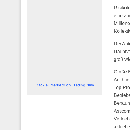
Risikol
eine zu
Million
Kollekt
Der Ant
Hauptve
groß wi
Große B
Auch im
Track all markets on TradingView
Top-Pro
Betrieb
Beratun
Asscomp
Vertrie
aktuell