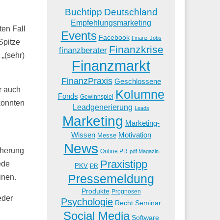
Buchtipp
Deutschland
Empfehlungsmarketing
ten Fall
Events
Facebook
Finanz-Jobs
Spitze
Finanzkrise
finanzberater
„(sehr)
Finanzmarkt
FinanzPraxis
Geschlossene
r auch
Kolumne
Fonds
Gewinnspiel
 konnten
Leadgenerierung
Leads
Marketing
Marketing-
Wissen
Motivation
Messe
News
cherung
Online PR
pdf Magazin
Praxistipp
ede
PKV
PR
Pressemeldung
inen.
Produkte
Prognosen
eder
Psychologie
Recht
Seminar
Social Media
Software