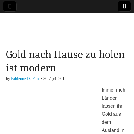
Online-Magazin zu
den Themen
Gold nach Hause zu holen
Finanzen,
ist modern
Marketing-, Vertrieb-
by
Fabienne Du Pont
•
30. April 2019
& Investment-Tipps
Immer mehr
Länder
lassen ihr
Gold aus
dem
Ausland in