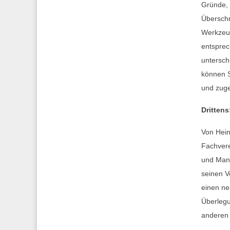
Gründe, 
Überschr
Werkzeug
entsprec
untersch
können S
und zuge
Dritten
Von Hein
Fachvere
und Mana
seinen V
einen ne
Überlegu
anderen 