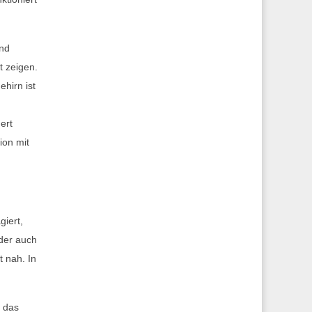
und
t zeigen.
hirn ist
ert
ion mit
giert,
oder auch
t nah. In
n das