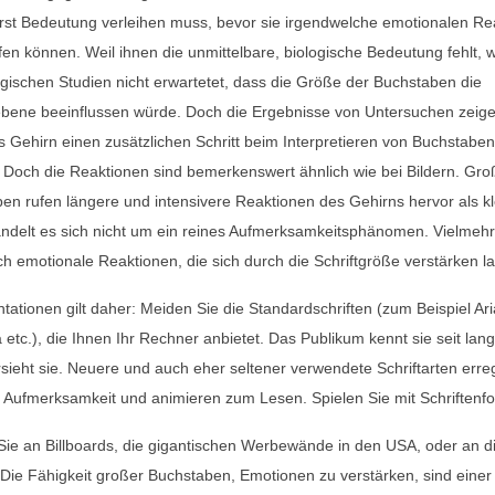
rst Bedeutung verleihen muss, bevor sie irgendwelche emotionalen Re
fen können. Weil ihnen die unmittelbare, biologische Bedeutung fehlt, 
gischen Studien nicht erwartetet, dass die Größe der Buchstaben die
bene beeinflussen würde. Doch die Ergebnisse von Untersuchen zeig
 Gehirn einen zusätzlichen Schritt beim Interpretieren von Buchstaben
Doch die Reaktionen sind bemerkenswert ähnlich wie bei Bildern. Gro
en rufen längere und intensivere Reaktionen des Gehirns hervor als kl
ndelt es sich nicht um ein reines Aufmerksamkeitsphänomen. Vielmehr
ich emotionale Reaktionen, die sich durch die Schriftgröße verstärken l
ntationen gilt daher: Meiden Sie die Standardschriften (zum Beispiel Ari
a etc.), die Ihnen Ihr Rechner anbietet. Das Publikum kennt sie seit la
sieht sie. Neuere und auch eher seltener verwendete Schriftarten err
Aufmerksamkeit und animieren zum Lesen. Spielen Sie mit Schriftenfo
ie an Billboards, die gigantischen Werbewände in den USA, oder an d
 Die Fähigkeit großer Buchstaben, Emotionen zu verstärken, sind einer