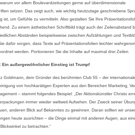
warum vor allem Boulevardzeitungen gerne auf überdimensionale
iften setzen. Das zeigt auch, wie wichtig heutzutage geschriebene Spr
 ist, um Gefühle zu vermitteln. Also gestalten Sie Ihre Präsentationsfo
hend. Zu einem ästhetischen Schriftbild trägt auch der Zeilenabstand be
iedlichen Abständen beispielsweise zwischen Aufzählungen und Textbl
ie dafür sorgen, dass Texte auf Präsentationsfolien leichter wahrge
ordnet werden. Portionieren Sie die Inhalte auf maximal drei Zeilen.
s: Ein außergewöhnlicher Einstieg ist Trumpf
z Goldmann, dem Gründer des berühmten Club 55 – der international
inigung von hochkarätigen Experten aus den Bereichen Marketing, Ve
gement – stammt folgendes Beispiel: „Der Aktionskünstler Christo erre
erpackungen immer wieder weltweit Aufsehen. Der Zweck seiner Übun
uen, anderen Blick auf Bekanntes zu gewinnen. Daran sollten wir unse
ngen heute ausrichten – die Dinge einmal mit anderen Augen, aus ei
Blickwinkel zu betrachten.“