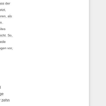
ass der
etzt,
ren, als
n.
ites
icht. So,
jede
ngen vor,
d
ge
r zehn