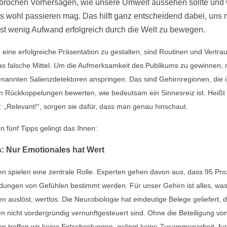
brochen Vorhersagen, wie unsere Umwelt aussehen sollte und 
s wohl passieren mag. Das hilft ganz entscheidend dabei, uns 
st wenig Aufwand erfolgreich durch die Welt zu bewegen.
eine erfolgreiche Präsentation zu gestalten, sind Routinen und Vertra
s falsche Mittel. Um die Aufmerksamkeit des Publikums zu gewinnen,
enannten Salienzdetektoren anspringen. Das sind Gehirnregionen, die 
n Rückkoppelungen bewerten, wie bedeutsam ein Sinnesreiz ist. Heißt
: „Relevant!“, sorgen sie dafür, dass man genau hinschaut.
n fünf Tipps gelingt das Ihnen:
s: Nur Emotionales hat Wert
n spielen eine zentrale Rolle. Experten gehen davon aus, dass 95 Proz
dungen von Gefühlen bestimmt werden. Für unser Gehirn ist alles, was
n auslöst, wertlos. Die Neurobiologie hat eindeutige Belege geliefert, 
 nicht vordergründig vernunftgesteuert sind. Ohne die Beteiligung vo
n treffen wir keine Entscheidungen, gelingt keine Zusammenarbeit, fun