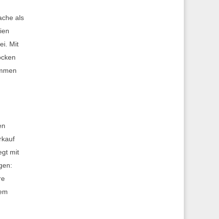
ache als
lien
i. Mit
öcken
nommen
en
rkauf
gt mit
gen:
re
nem