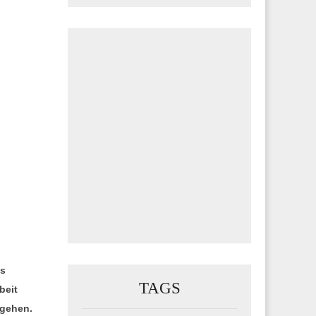
es
TAGS
beit
ngehen.