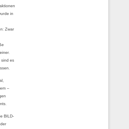
aktionen
wurde in
en: Zwar
ße
einer.
 sind es
assen.
al,
ngem –
egen
nts.
ie BILD-
 der