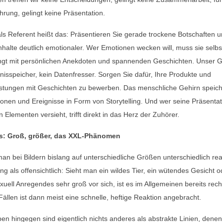
hrung, gelingt keine Präsentation.
als Referent heißt das: Präsentieren Sie gerade trockene Botschaften 
nhalte deutlich emotionaler. Wer Emotionen wecken will, muss sie selbs
ngt mit persönlichen Anekdoten und spannenden Geschichten. Unser Ge
bnisspeicher, kein Datenfresser. Sorgen Sie dafür, Ihre Produkte und
istungen mit Geschichten zu bewerben. Das menschliche Gehirn speich
ionen und Ereignisse in Form von Storytelling. Und wer seine Präsentat
n Elementen versieht, trifft direkt in das Herz der Zuhörer.
s: Groß, größer, das XXL-Phänomen
n bei Bildern bislang auf unterschiedliche Größen unterschiedlich rea
ang als offensichtlich: Sieht man ein wildes Tier, ein wütendes Gesicht 
xuell Anregendes sehr groß vor sich, ist es im Allgemeinen bereits rech
Fällen ist dann meist eine schnelle, heftige Reaktion angebracht.
en hingegen sind eigentlich nichts anderes als abstrakte Linien, dene