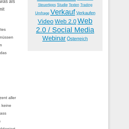
was als
Studie
Steuertipps
Trading
Texten
mit
Verkauf
Verkaufen
Umfrage
Web
Video
Web 2.0
2.0 / Social Media
utes
Webinar
 müssen
Österreich
in
 das
ent aller
 keine
dass
n
ktioniert