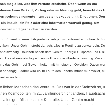
sch mag alles, was ihm vertraut erscheint. Doch wenn es um
ationen beim Verkauf, Vortrag oder im Meeting geht, braucht das 
erraschungsmomente – am besten gekoppelt mit Emotionen. Den
 ein Impuls, ein Reiz oder eine Information wertvoll genug, um
ommen und gespeichert zu werden.
 80 Prozent unserer Tätigkeiten erledigen wir automatisch, ohne darüb
nken. Unser Gehirn strebt danach, alles in Routine zu verwandeln. D
st aufwendig. Routinen helfen dem Gehirn, Energie zu sparen und Ris
en. Das ist neurobiologisch sinnvoll, ja sogar überlebenswichtig. Zusätz
uns das Gehirn bei Gewohnheiten mit hirneigenen Opioiden. Davon we
ht abhängig – daher wird es im Laufe des Lebens immer mühevoller, e
eit zu ändern.
 lieben Menschen das Vertraute. Das war in der Steinzeit so, u
anen Kosmopoliten im 21. Jahrhundert nicht anders. Hauptsache
er, alles geprüft, alles unter Kontrolle. Unser Gehirn macht