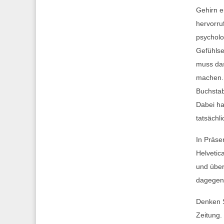
Gehirn e
hervorru
psycholo
Gefühlse
muss das
machen. 
Buchstab
Dabei ha
tatsächl
In Präse
Helvetic
und über
dagegen 
Denken S
Zeitung.