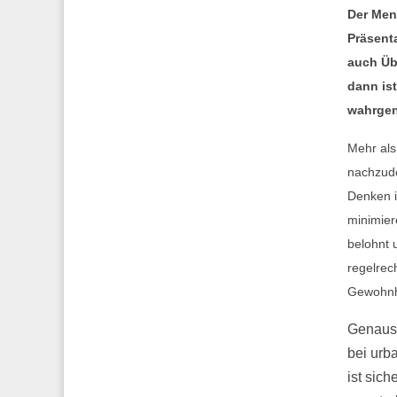
Der Men
Präsent
auch Üb
dann ist
wahrgen
Mehr als
nachzude
Denken i
minimier
belohnt 
regelrec
Gewohnh
Genauso
bei urb
ist sich