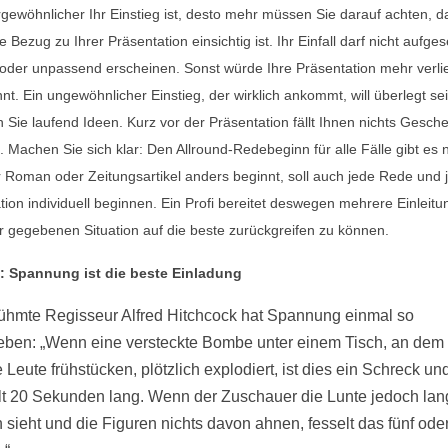
gewöhnlicher Ihr Einstieg ist, desto mehr müssen Sie darauf achten, d
he Bezug zu Ihrer Präsentation einsichtig ist. Ihr Einfall darf nicht aufges
 oder unpassend erscheinen. Sonst würde Ihre Präsentation mehr verlie
nt. Ein ungewöhnlicher Einstieg, der wirklich ankommt, will überlegt sei
Sie laufend Ideen. Kurz vor der Präsentation fällt Ihnen nichts Gesche
. Machen Sie sich klar: Den Allround-Redebeginn für alle Fälle gibt es n
r Roman oder Zeitungsartikel anders beginnt, soll auch jede Rede und 
tion individuell beginnen. Ein Profi bereitet deswegen mehrere Einleitu
r gegebenen Situation auf die beste zurückgreifen zu können.
s: Spannung ist die beste Einladung
ühmte Regisseur Alfred Hitchcock hat Spannung einmal so
eben: „Wenn eine versteckte Bombe unter einem Tisch, an dem
Leute frühstücken, plötzlich explodiert, ist dies ein Schreck un
lt 20 Sekunden lang. Wenn der Zuschauer die Lunte jedoch lan
 sieht und die Figuren nichts davon ahnen, fesselt das fünf ode