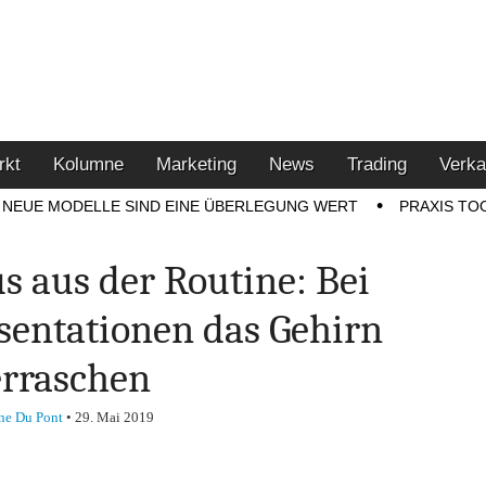
u den Themen Finanzen,
tment-Tipps
rkt
Kolumne
Marketing
News
Trading
Verka
NEUE MODELLE SIND EINE ÜBERLEGUNG WERT
PRAXIS TO
s aus der Routine: Bei
sentationen das Gehirn
rraschen
ne Du Pont
•
29. Mai 2019