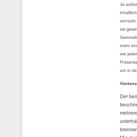
Je außer
inhaltlic
verrückt
sie gewin
Sammeln 
mehr ein
wie jede
Präsenta
um in de
Vierten
Der ber
beschri
mehrere 
unterhä
brennen