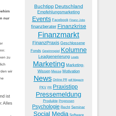
Buchtipp
Deutschland
Gehirn
Empfehlungsmarketing
Events
n nur
Facebook
Finanz-Jobs
Finanzkrise
finanzberater
Finanzmarkt
FinanzPraxis
Geschlossene
er
Kolumne
enn:
Fonds
Gewinnspiel
Leadgenerierung
iken zu
Leads
Marketing
lich
Marketing-
Wissen
Motivation
rden wir
Messe
News
ine
Online PR
pdf Magazin
Praxistipp
PKV
PR
Pressemeldung
nd ist
Produkte
Prognosen
: Alles
Psychologie
Recht
Seminar
Social Media
Software