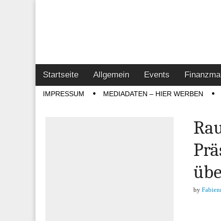
Online-Magazin z
Vertrieb- & Inves
Main
Skip
Startseite
Allgemein
Events
Finanzma
menu
to
Sub
IMPRESSUM
MEDIADATEN – HIER WERBEN
content
menu
Rau
Prä
übe
by
Fabien