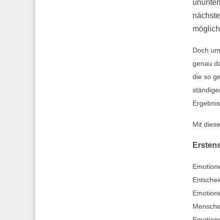
ununter
nächste
möglich
Doch um 
genau da
die so g
ständige
Ergebnis
Mit diese
Ersten
Emotione
Entschei
Emotione
Menschen
Emotione