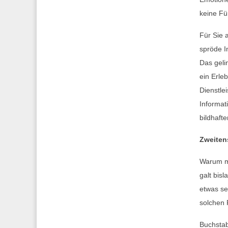
keine Fü
Für Sie 
spröde I
Das geli
ein Erle
Dienstle
Informat
bildhafte
Zweiten
Warum ma
galt bisl
etwas se
solchen 
Buchstab