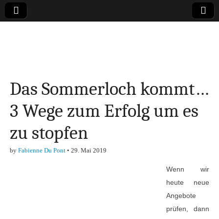
Online-Magazin zu
den Themen
Das Sommerloch kommt…
Finanzen,
3 Wege zum Erfolg um es
Marketing-, Vertrieb-
zu stopfen
& Investment-Tipps
by
Fabienne Du Pont
•
29. Mai 2019
Wenn wir
heute neue
Angebote
prüfen, dann