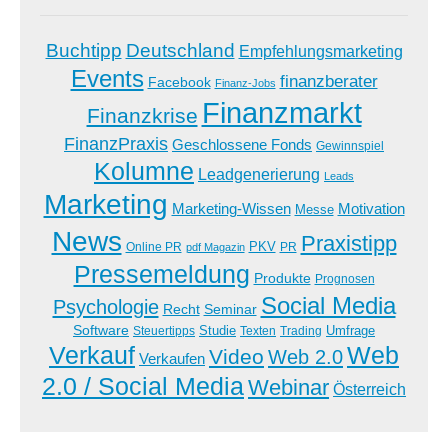
Buchtipp
Deutschland
Empfehlungsmarketing
Events
finanzberater
Facebook
Finanz-Jobs
Finanzmarkt
Finanzkrise
FinanzPraxis
Geschlossene Fonds
Gewinnspiel
Kolumne
Leadgenerierung
Leads
Marketing
Marketing-Wissen
Motivation
Messe
News
Praxistipp
PKV
Online PR
PR
pdf Magazin
Pressemeldung
Produkte
Prognosen
Social Media
Psychologie
Recht
Seminar
Software
Studie
Steuertipps
Trading
Umfrage
Texten
Verkauf
Web
Video
Web 2.0
Verkaufen
2.0 / Social Media
Webinar
Österreich