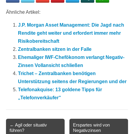
Ähnliche Artikel:
J.P. Morgan Asset Management: Die Jagd nach
Rendite geht weiter und erfordert immer mehr
Risikobereitschaft
Zentralbanken sitzen in der Falle
Ehemaliger IWF-Chefökonom verlangt Negativ-
Zinsen Vollansicht schließen
Trichet – Zentralbanken benötigen
Unterstützung seitens der Regierungen und der
Telefonakquise: 13 goldene Tipps für
„Telefonverkäufer“
Post
← Agil oder situativ
Erspartes wird von
führen?
Negativzinsen
navigation