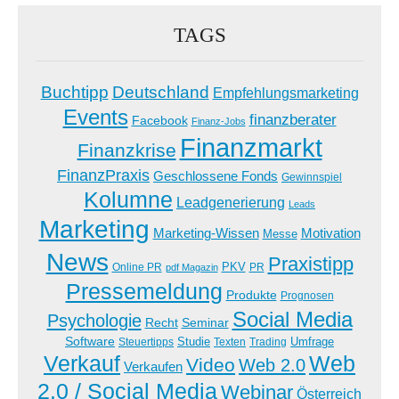
TAGS
Buchtipp
Deutschland
Empfehlungsmarketing
Events
finanzberater
Facebook
Finanz-Jobs
Finanzmarkt
Finanzkrise
FinanzPraxis
Geschlossene Fonds
Gewinnspiel
Kolumne
Leadgenerierung
Leads
Marketing
Marketing-Wissen
Motivation
Messe
News
Praxistipp
PKV
Online PR
PR
pdf Magazin
Pressemeldung
Produkte
Prognosen
Social Media
Psychologie
Recht
Seminar
Software
Studie
Steuertipps
Trading
Umfrage
Texten
Verkauf
Web
Video
Web 2.0
Verkaufen
2.0 / Social Media
Webinar
Österreich