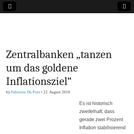
Online-Magazin zu
den Themen
Zentralbanken „tanzen
Finanzen,
um das goldene
Marketing-, Vertrieb-
Inflationsziel“
& Investment-Tipps
by
Fabienne Du Pont
•
22. August 2019
Es ist historisch
zweifelhaft, dass
gerade zwei Prozent
Inflation stabilisierend