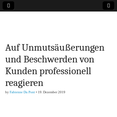
Online-Magazin zu
den Themen
Auf Unmutsäußerungen
Finanzen,
und Beschwerden von
Marketing-, Vertrieb-
Kunden professionell
& Investment-Tipps
reagieren
by
Fabienne Du Pont
•
19. Dezember 2019