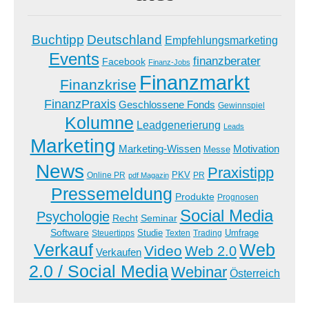
Buchtipp
Deutschland
Empfehlungsmarketing
Events
finanzberater
Facebook
Finanz-Jobs
Finanzmarkt
Finanzkrise
FinanzPraxis
Geschlossene Fonds
Gewinnspiel
Kolumne
Leadgenerierung
Leads
Marketing
Marketing-Wissen
Motivation
Messe
News
Praxistipp
PKV
Online PR
PR
pdf Magazin
Pressemeldung
Produkte
Prognosen
Social Media
Psychologie
Recht
Seminar
Software
Studie
Steuertipps
Trading
Umfrage
Texten
Verkauf
Web
Video
Web 2.0
Verkaufen
2.0 / Social Media
Webinar
Österreich