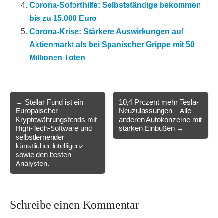
Corona-Soforthilfe: Selbstständige bekommen
bis zu 15.000 Euro
Corona-Krise: Stärkere Auswirkungen auf
Aktienmarkt als bei Spanischer Grippe mit 50
Millionen Toten
Post
← Stellar Fund ist ein
10,4 Prozent mehr Tesla-
Europäischer
Neuzulassungen – Alle
navigation
Kryptowährungsfonds mit
anderen Autokonzerne mit
High-Tech-Software und
starken Einbußen →
selbstlernender
künstlicher Intelligenz
sowie den besten
Analysten.
Schreibe einen Kommentar