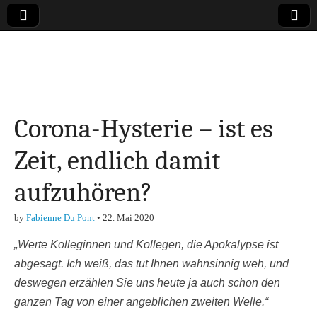
Online-Magazin zu
den Themen
Corona-Hysterie – ist es
Finanzen,
Zeit, endlich damit
Marketing-, Vertrieb-
aufzuhören?
& Investment-Tipps
by
Fabienne Du Pont
•
22. Mai 2020
„Werte Kolleginnen und Kollegen, die Apokalypse ist
abgesagt. Ich weiß, das tut Ihnen wahnsinnig weh, und
deswegen erzählen Sie uns heute ja auch schon den
ganzen Tag von einer angeblichen zweiten Welle.“