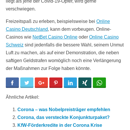
liegt als jene der Covid-19-Opfer, wird gerne
verschwiegen.
Freizeitspaß zu erleben, beispielsweise bei
Online
Casino Deutschland
, kann dem vorbeugen. Online-
Casinos wie
NetBet Casino Online
oder
Online Casino
Schweiz
sind jedenfalls die bessere Wahl, seinem Unmut
Luft zu machen, als auf einer Demonstration, die neben
saftigen Geldstrafen womöglich noch eine Verlängerung
der Maßnahmen zur Folge haben könnte.
Facebook
Twitter
Google+
Pinterest
LinkedIn
Xing
WhatsApp
Ähnliche Artikel:
Corona – was Nobelpreisträger empfehlen
Corona, das versteckte Konjunkturpaket?
KfW-Förderkredite in der Corona Krise