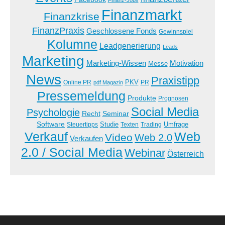
Finanzmarkt
Finanzkrise
FinanzPraxis
Geschlossene Fonds
Gewinnspiel
Kolumne
Leadgenerierung
Leads
Marketing
Marketing-Wissen
Motivation
Messe
News
Praxistipp
PKV
Online PR
PR
pdf Magazin
Pressemeldung
Produkte
Prognosen
Social Media
Psychologie
Recht
Seminar
Software
Studie
Steuertipps
Trading
Umfrage
Texten
Verkauf
Web
Video
Web 2.0
Verkaufen
2.0 / Social Media
Webinar
Österreich