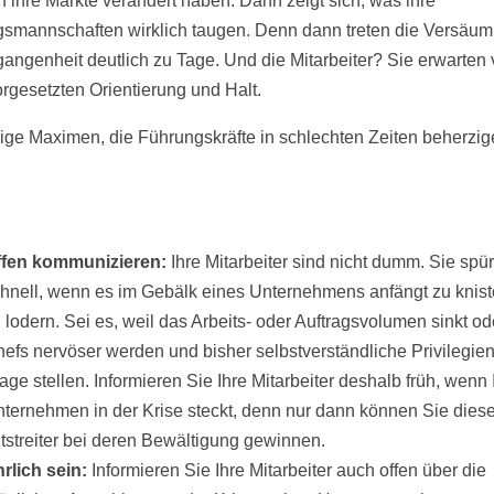
ch ihre Märkte verändert haben. Dann zeigt sich, was ihre
smannschaften wirklich taugen. Denn dann treten die Versäum
gangenheit deutlich zu Tage. Und die Mitarbeiter? Sie erwarten
orgesetzten Orientierung und Halt.
nige Maximen, die Führungskräfte in schlechten Zeiten beherzi
ffen kommunizieren:
Ihre Mitarbeiter sind nicht dumm. Sie spü
hnell, wenn es im Gebälk eines Unternehmens anfängt zu knist
 lodern. Sei es, weil das Arbeits- oder Auftragsvolumen sinkt od
efs nervöser werden und bisher selbstverständliche Privilegien
age stellen. Informieren Sie Ihre Mitarbeiter deshalb früh, wenn 
ternehmen in der Krise steckt, denn nur dann können Sie diese
tstreiter bei deren Bewältigung gewinnen.
rlich sein:
Informieren Sie Ihre Mitarbeiter auch offen über die