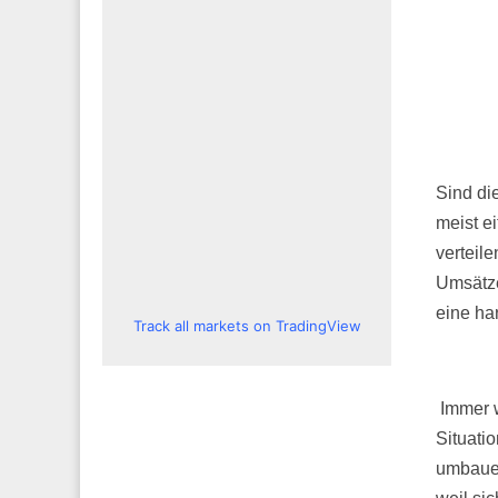
Sind di
meist e
verteil
Umsätze
eine har
Track all markets on TradingView
Immer w
Situati
umbauen