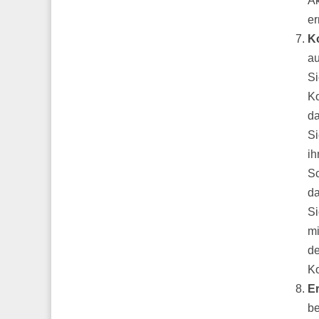
Ak
er
K
au
Si
Ko
da
Si
ih
Sc
da
Si
mi
de
K
Er
be