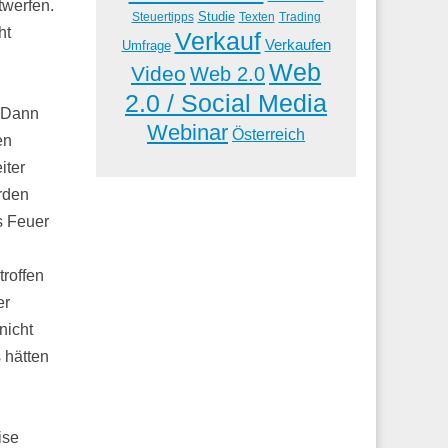
twerfen.
Studie
Steuertipps
Trading
Texten
ht
Verkauf
Verkaufen
Umfrage
Web
Video
Web 2.0
2.0 / Social Media
? Dann
Webinar
Österreich
en
iter
rden
s Feuer
roffen
er
nicht
 hätten
ise