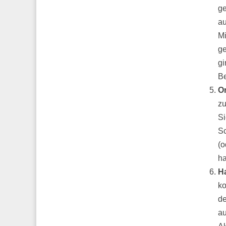
ge
au
Mi
ge
gi
Be
O
zu
Si
Sc
(o
ha
Ha
ko
de
au