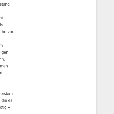
istung
e
ht
ls
 hervor:
rn
eigen
nn.
ehmen
rt
eistern
 die es
ötig –