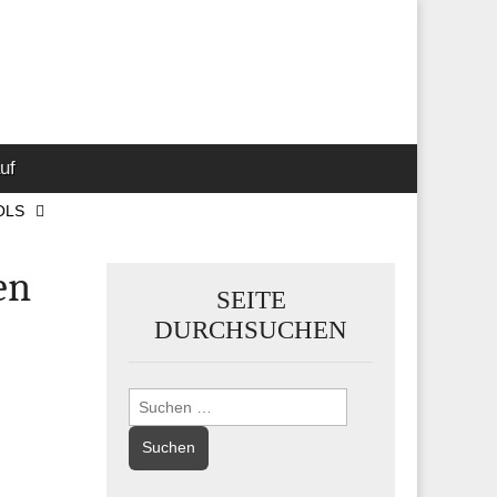
 Marketing-,
uf
OLS
en
SEITE
DURCHSUCHEN
Suchen
nach: