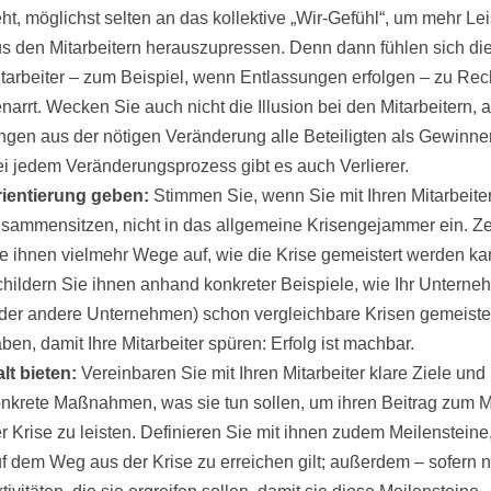
ht, möglichst selten an das kollektive „Wir-Gefühl“, um mehr Le
s den Mitarbeitern herauszupressen. Denn dann fühlen sich di
tarbeiter – zum Beispiel, wenn Entlassungen erfolgen – zu Rec
narrt. Wecken Sie auch nicht die Illusion bei den Mitarbeitern, a
ngen aus der nötigen Veränderung alle Beteiligten als Gewinner
i jedem Veränderungsprozess gibt es auch Verlierer.
rientierung geben:
Stimmen Sie, wenn Sie mit Ihren Mitarbeite
sammensitzen, nicht in das allgemeine Krisengejammer ein. Z
e ihnen vielmehr Wege auf, wie die Krise gemeistert werden ka
hildern Sie ihnen anhand konkreter Beispiele, wie Ihr Untern
der andere Unternehmen) schon vergleichbare Krisen gemeiste
ben, damit Ihre Mitarbeiter spüren: Erfolg ist machbar.
lt bieten:
Vereinbaren Sie mit Ihren Mitarbeiter klare Ziele und
nkrete Maßnahmen, was sie tun sollen, um ihren Beitrag zum M
r Krise zu leisten. Definieren Sie mit ihnen zudem Meilensteine,
f dem Weg aus der Krise zu erreichen gilt; außerdem – sofern n