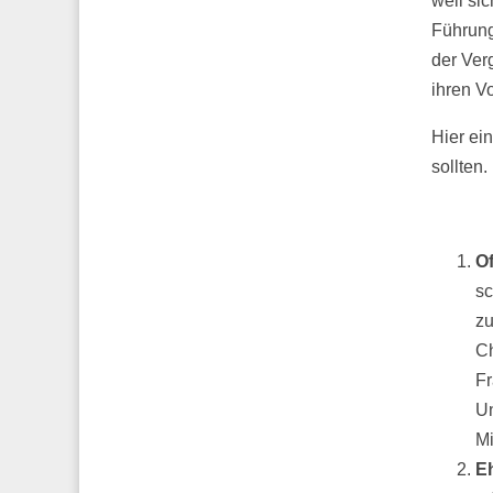
weil si
Führung
der Ver
ihren V
Hier ei
sollten.
O
sc
zu
Ch
Fr
Un
Mi
Eh