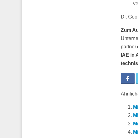
ve
Dr. Geo
Zum Au
Unterne
partner.
IAE in 
technis
Fa
Ähnliche
Mi
M
Mi
Mi