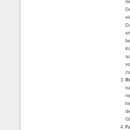
mö
De
ei
Da
er
be
Kö
a
vo
zu
R
ha
ne
hi
di
Gl
Fa