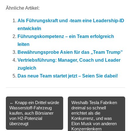
Ähnliche Artikel:
Als Führungskraft und -team eine Leadership-ID
entwickeln
Führungskompetenz – ein Team erfolgreich
leiten
Bewährungsprobe Asien für das „Team Trump“
Vertriebsführung: Manager, Coach und Leader
zugleich
Das neue Team startet jetzt – Seien Sie dabei!
Post
← Knapp ein Drittel würde
Weshalb Tesla Fabriken
Wasserstoff-Fahrzeug
dreimal so schnell
navigation
kaufen, auch Börsianer
errichtet als die
von H2-Potenzial
Konkurrenz, und was
überzeugt
Elon Musk von anderen
Konzernlenkern