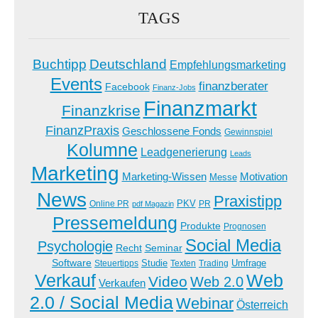
TAGS
Buchtipp
Deutschland
Empfehlungsmarketing
Events
finanzberater
Facebook
Finanz-Jobs
Finanzmarkt
Finanzkrise
FinanzPraxis
Geschlossene Fonds
Gewinnspiel
Kolumne
Leadgenerierung
Leads
Marketing
Marketing-Wissen
Motivation
Messe
News
Praxistipp
PKV
Online PR
PR
pdf Magazin
Pressemeldung
Produkte
Prognosen
Social Media
Psychologie
Recht
Seminar
Software
Studie
Steuertipps
Trading
Umfrage
Texten
Verkauf
Web
Video
Web 2.0
Verkaufen
2.0 / Social Media
Webinar
Österreich