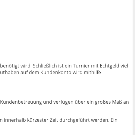
tigt wird. Schließlich ist ein Turnier mit Echtgeld viel
 Guthaben auf dem Kundenkonto wird mithilfe
Kundenbetreuung und verfügen über ein großes Maß an
n innerhalb kürzester Zeit durchgeführt werden. Ein