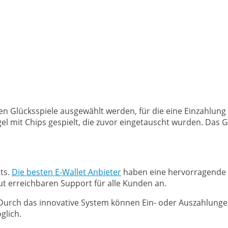
lücksspiele ausgewählt werden, für die eine Einzahlung benö
el mit Chips gespielt, die zuvor eingetauscht wurden. Das
ts.
Die besten E-Wallet Anbieter
haben eine hervorragende 
 erreichbaren Support für alle Kunden an.
. Durch das innovative System können Ein- oder Auszahlunge
glich.