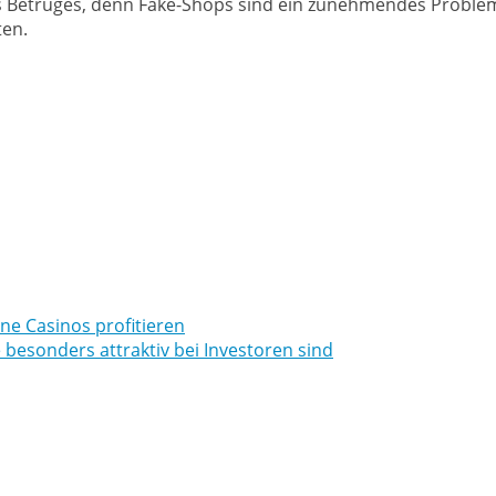
ines Betruges, denn Fake-Shops sind ein zunehmendes Proble
ten.
ne Casinos profitieren
besonders attraktiv bei Investoren sind