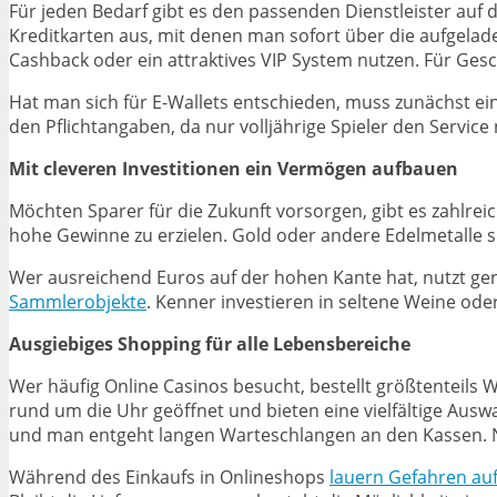
Für jeden Bedarf gibt es den passenden Dienstleister auf
Kreditkarten aus, mit denen man sofort über die aufgela
Cashback oder ein attraktives VIP System nutzen. Für Gesc
Hat man sich für E-Wallets entschieden, muss zunächst e
den Pflichtangaben, da nur volljährige Spieler den Service
Mit cleveren Investitionen ein Vermögen aufbauen
Möchten Sparer für die Zukunft vorsorgen, gibt es zahlrei
hohe Gewinne zu erzielen. Gold oder andere Edelmetalle si
Wer ausreichend Euros auf der hohen Kante hat, nutzt 
Sammlerobjekte
. Kenner investieren in seltene Weine o
Ausgiebiges Shopping für alle Lebensbereiche
Wer häufig Online Casinos besucht, bestellt größtenteils
rund um die Uhr geöffnet und bieten eine vielfältige Ausw
und man entgeht langen Warteschlangen an den Kassen. Na
Während des Einkaufs in Onlineshops
lauern Gefahren au