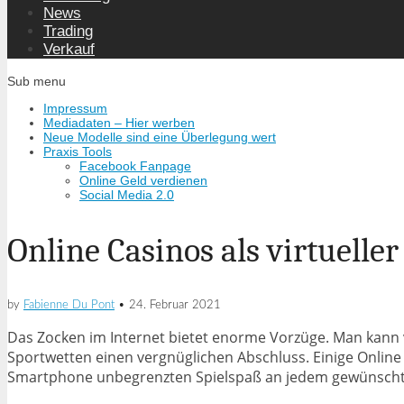
News
Trading
Verkauf
Sub menu
Impressum
Mediadaten – Hier werben
Neue Modelle sind eine Überlegung wert
Praxis Tools
Facebook Fanpage
Online Geld verdienen
Social Media 2.0
Online Casinos als virtueller
by
Fabienne Du Pont
•
24. Februar 2021
Das Zocken im Internet bietet enorme Vorzüge. Man kann 
Sportwetten einen vergnüglichen Abschluss. Einige Online
Smartphone unbegrenzten Spielspaß an jedem gewünscht