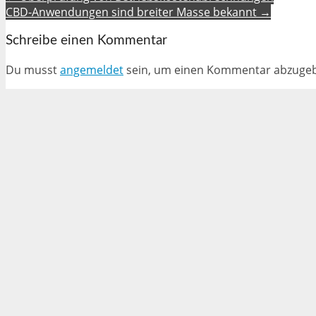
CBD-Anwendungen sind breiter Masse bekannt →
Schreibe einen Kommentar
Du musst
angemeldet
sein, um einen Kommentar abzuge