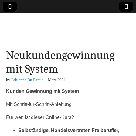
Online-Magazin zu
den Themen
Neukundengewinnung
Finanzen,
mit System
Marketing-, Vertrieb-
by
Fabienne Du Pont
•
1. März 2021
& Investment-Tipps
Kunden Gewinnung mit System
Mit Schritt-für-Schritt-Anleitung
Für wen ist dieser Online-Kurs?
Selbständige, Handelsvertreter, Freiberufler,