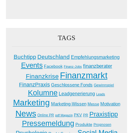
TAGS
Buchtipp
Deutschland
Empfehlungsmarketing
Events
finanzberater
Facebook
Finanz-Jobs
Finanzmarkt
Finanzkrise
FinanzPraxis
Geschlossene Fonds
Gewinnspiel
Kolumne
Leadgenerierung
Leads
Marketing
Marketing-Wissen
Motivation
Messe
News
Praxistipp
PKV
Online PR
PR
pdf Magazin
Pressemeldung
Produkte
Prognosen
Social Media
Psychologie