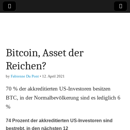
Online-Magazin zu
den Themen
Bitcoin, Asset der
Finanzen,
Reichen?
Marketing-, Vertrieb-
by
Fabienne Du Pont
•
12. April 2021
& Investment-Tipps
70 % der akkreditierten US-Investoren besitzen
BTC, in der Normalbevölkerung sind es lediglich 6
%
74 Prozent der akkreditierten US-Investoren sind
bestrebt, in den nächsten 12