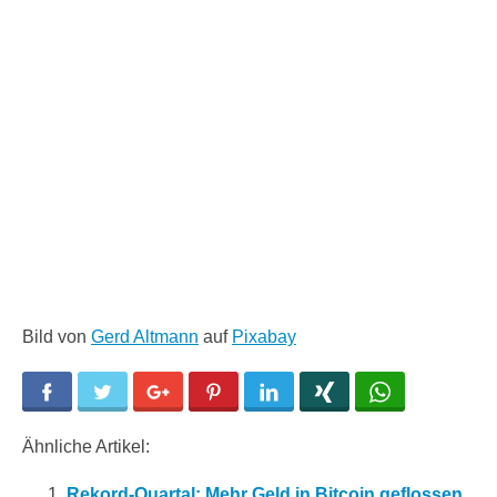
Bild von
Gerd Altmann
auf
Pixabay
Facebook
Twitter
Google+
Pinterest
LinkedIn
Xing
WhatsApp
Ähnliche Artikel:
Rekord-Quartal: Mehr Geld in Bitcoin geflossen