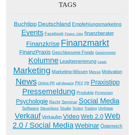
TAGS
Buchtipp
Deutschland
Empfehlungsmarketing
Events
finanzberater
Facebook
Finanz-Jobs
Finanzmarkt
Finanzkrise
FinanzPraxis
Geschlossene Fonds
Gewinnspiel
Kolumne
Leadgenerierung
Leads
Marketing
Marketing-Wissen
Motivation
Messe
News
Praxistipp
PKV
Online PR
PR
pdf Magazin
Pressemeldung
Produkte
Prognosen
Social Media
Psychologie
Recht
Seminar
Software
Studie
Steuertipps
Trading
Umfrage
Texten
Verkauf
Web
Video
Web 2.0
Verkaufen
2.0 / Social Media
Webinar
Österreich