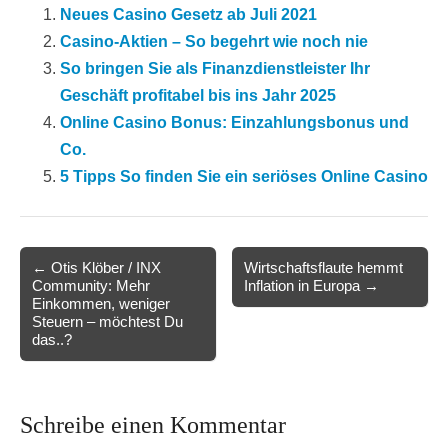
Neues Casino Gesetz ab Juli 2021
Casino-Aktien – So begehrt wie noch nie
So bringen Sie als Finanzdienstleister Ihr
Geschäft profitabel bis ins Jahr 2025
Online Casino Bonus: Einzahlungsbonus und
Co.
5 Tipps So finden Sie ein seriöses Online Casino
Post
← Otis Klöber / INX
Wirtschaftsflaute hemmt
Community: Mehr
Inflation in Europa →
navigation
Einkommen, weniger
Steuern – möchtest Du
das..?
Schreibe einen Kommentar