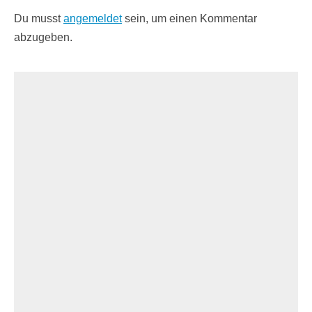
Du musst
angemeldet
sein, um einen Kommentar
abzugeben.