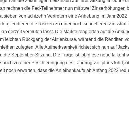
ngen an die zukünftigen Leitzinsen auf ihrer Sitzung im Juni 20
an rechnen die Fed-Teilnehmer nun mit zwei Zinserhöhungen 
a sieben von achtzehn Vertretern eine Anhebung im Jahr 2022
rten, tendieren die Risiken zu einer noch schnelleren Zinsstraff
ian derzeit vermuten lässt. Die Märkte reagierten auf die Ankü
em leichten Rückgang der Aktienkurse, während die Renditen v
nleihen zulegten. Alle Aufmerksamkeit richtet sich nun auf Jack
d die September-Sitzung. Die Frage ist, ob diese neue falkenha
 auch zu einer Beschleunigung des Tapering-Zeitplans führt, 
zeit noch erwarten, dass die Anleihenkäufe ab Anfang 2022 redu
.