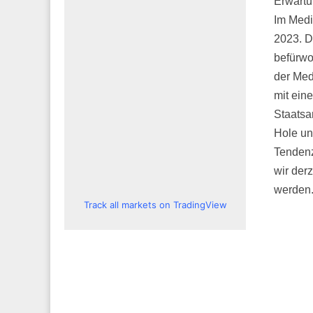
Erwartu
Im Medi
2023. D
befürwo
der Med
mit ein
Staatsa
Hole un
Tendenz
wir der
werden
Track all markets on TradingView