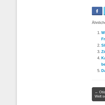
Fa
Ähnliche
W
F
Sl
Z
K
b
D
Post
← Otis
Welt s
navigat