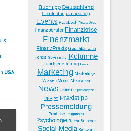
Buchtipp
Deutschland
Empfehlungsmarketing
Events
Facebook
Finanz-Jobs
Finanzkrise
finanzberater
Finanzmarkt
k &
FinanzPraxis
Geschlossene
Kolumne
t
Fonds
Gewinnspiel
Leadgenerierung
Leads
Marketing
den USA
Marketing-
Wissen
Motivation
Messe
News
Online PR
pdf Magazin
Praxistipp
PKV
PR
Pressemeldung
Produkte
Prognosen
Psychologie
n
Recht
Seminar
Social Media
Software