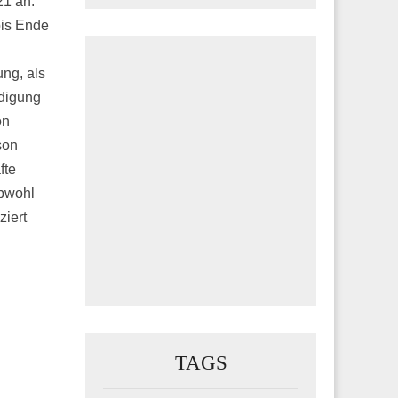
21 an.
bis Ende
ung, als
ndigung
on
son
fte
obwohl
ziert
TAGS