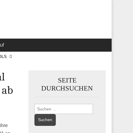
 Marketing-,
uf
OLS
l
SEITE
 ab
DURCHSUCHEN
Suchen
nach:
ihre