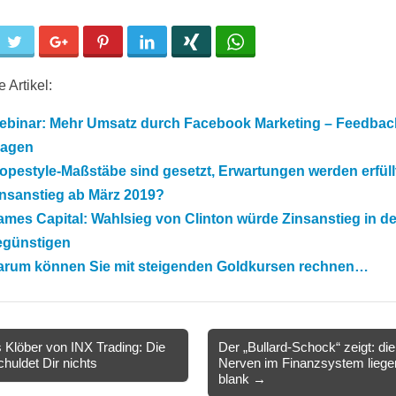
cebook
Twitter
Google+
Pinterest
LinkedIn
Xing
WhatsApp
 Artikel:
ebinar: Mehr Umsatz durch Facebook Marketing – Feedbac
ragen
opestyle-Maßstäbe sind gesetzt, Erwartungen werden erfüll
insanstieg ab März 2019?
ames Capital: Wahlsieg von Clinton würde Zinsanstieg in 
egünstigen
arum können Sie mit steigenden Goldkursen rechnen…
 Klöber von INX Trading: Die
Der „Bullard-Schock“ zeigt: die
chuldet Dir nichts
Nerven im Finanzsystem liege
ion
blank →