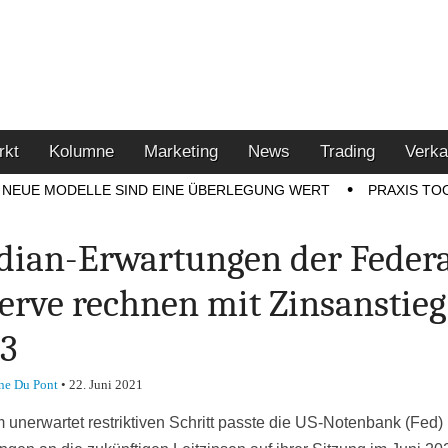
u den Themen Finanzen,
tment-Tipps
rkt
Kolumne
Marketing
News
Trading
Verka
NEUE MODELLE SIND EINE ÜBERLEGUNG WERT
PRAXIS TO
ian-Erwartungen der Federa
erve rechnen mit Zinsanstieg
3
ne Du Pont
•
22. Juni 2021
m unerwartet restriktiven Schritt passte die US-Notenbank (Fed) 