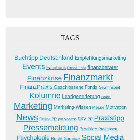
TAGS
Buchtipp
Deutschland
Empfehlungsmarketing
Events
finanzberater
Facebook
Finanz-Jobs
Finanzmarkt
Finanzkrise
FinanzPraxis
Geschlossene Fonds
Gewinnspiel
Kolumne
Leadgenerierung
Leads
Marketing
Marketing-Wissen
Motivation
Messe
News
Praxistipp
PKV
Online PR
PR
pdf Magazin
Pressemeldung
Produkte
Prognosen
Social Media
Psychologie
Recht
Seminar