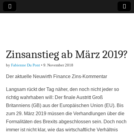
Online-Magazin zu
den Themen
Zinsanstieg ab März 2019?
Finanzen,
by
Fabienne Du Pont
•
9. November 2018
Marketing-, Vertrieb-
Der aktuelle Neuwirth Finance Zins-Kommentar
& Investment-Tipps
Langsam rückt der Tag näher, den noch nicht jeder so
richtig wahrhaben will: Der finale Austritt Groß
Britanniens (GB) aus der Europäischen Union (EU). Bis
zum 29. März 2019 müssen die Verhandlungen über die
Formalitäten des Brexits abgeschlossen sein. Doch noch
immer ist nicht klar, wie das wirtschaftliche Verhältnis