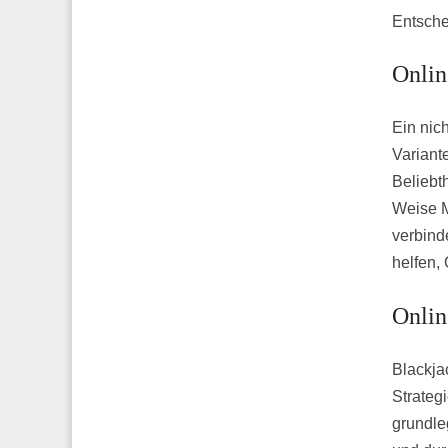
Entsche
Onlin
Ein nic
Variant
Beliebth
Weise M
verbinde
helfen,
Onlin
Blackja
Strateg
grundle