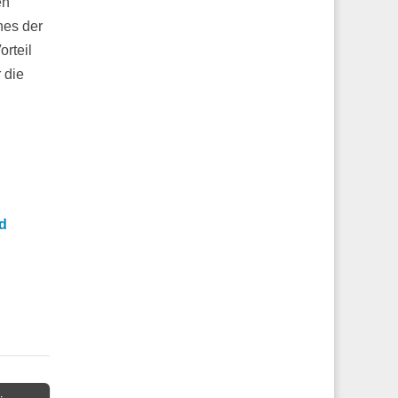
en
nes der
rteil
 die
d