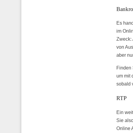
Bankro
Es hand
im Onli
Zweck: 
von Aus
aber nu
Finden 
um mit 
sobald 
RTP
Ein wei
Sie als
Online 