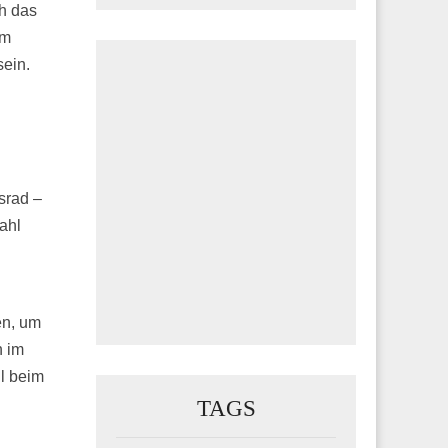
ch das
em
sein.
srad –
ahl
en, um
n im
il beim
TAGS