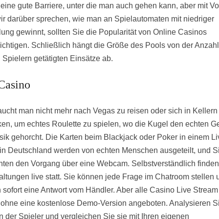
 eine gute Barriere, unter die man auch gehen kann, aber mit Vor
r darüber sprechen, wie man an Spielautomaten mit niedriger
ung gewinnt, sollten Sie die Popularität von Online Casinos
ichtigen. Schließlich hängt die Größe des Pools von der Anzahl
 Spielern getätigten Einsätze ab.
Casino
raucht man nicht mehr nach Vegas zu reisen oder sich in Kellern
ken, um echtes Roulette zu spielen, wo die Kugel den echten G
sik gehorcht. Die Karten beim Blackjack oder Poker in einem Li
in Deutschland werden von echten Menschen ausgeteilt, und S
ten den Vorgang über eine Webcam. Selbstverständlich finden 
altungen live statt. Sie können jede Frage im Chatroom stellen 
n sofort eine Antwort vom Händler. Aber alle Casino Live Stream
ohne eine kostenlose Demo-Version angeboten. Analysieren Si
n der Spieler und vergleichen Sie sie mit Ihren eigenen