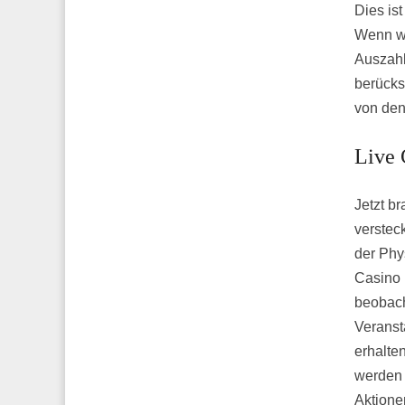
Dies ist
Wenn wi
Auszahl
berücks
von den
Live 
Jetzt b
verstec
der Phy
Casino 
beobach
Veranst
erhalte
werden 
Aktione