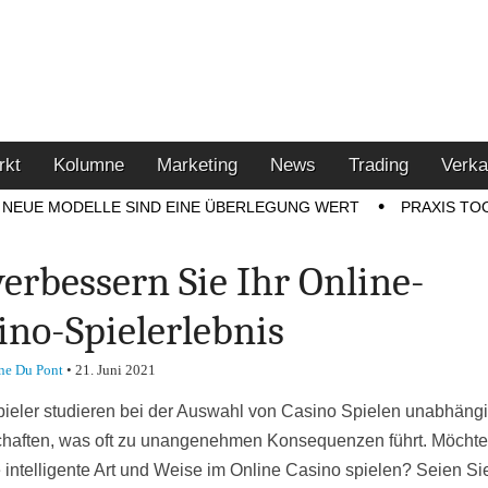
u den Themen Finanzen,
tment-Tipps
rkt
Kolumne
Marketing
News
Trading
Verka
NEUE MODELLE SIND EINE ÜBERLEGUNG WERT
PRAXIS TO
verbessern Sie Ihr Online-
ino-Spielerlebnis
ne Du Pont
•
21. Juni 2021
pieler studieren bei der Auswahl von Casino Spielen unabhäng
haften, was oft zu unangenehmen Konsequenzen führt. Möchte
e intelligente Art und Weise im Online Casino spielen? Seien S