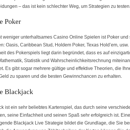
idungen – das ist kein schlechter Weg, um Strategien zu testen
e Poker
ht weniger unterhaltsames Casino Online Spielen ist Poker und
en: Oasis, Caribbean Stud, Holdem Poker, Texas Hold’em, usw.
eit des Pokerspiels liegt darin begründet, dass es auf einzigart
athematik, Statistik und Wahrscheinlichkeitsrechnung miteina
t. Es gibt sogar mehrere gültige und effektive Theorien, die Ihn
 Geld zu sparen und die besten Gewinnchancen zu erhalten.
e Blackjack
ck ist ein sehr beliebtes Kartenspiel, das durch seine verschie
ien, seine Einfachheit und seinen Spaß sehr erfolgreich ist. Ein
gende Blackjack Live Strategie bildet die Grundlage, die Sie be