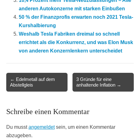
10,4 Prozent mehr Tesla-Neuzulassungen – Alle
anderen Autokonzerne mit starken Einbußen
50 % der Finanzprofis erwarten noch 2021 Tesla-
Kurshalbierung
Weshalb Tesla Fabriken dreimal so schnell
errichtet als die Konkurrenz, und was Elon Musk
von anderen Konzernlenkern unterscheidet
Post
← Edelmetall auf dem
3 Gründe für eine
Abstellgleis
anhaltende Inflation →
navigation
Schreibe einen Kommentar
Du musst
angemeldet
sein, um einen Kommentar
abzugeben.