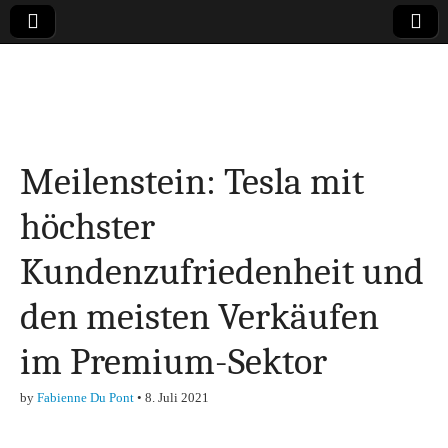
Online-Magazin zu
den Themen
Meilenstein: Tesla mit
Finanzen,
höchster
Marketing-, Vertrieb-
Kundenzufriedenheit und
& Investment-Tipps
den meisten Verkäufen
im Premium-Sektor
by
Fabienne Du Pont
•
8. Juli 2021