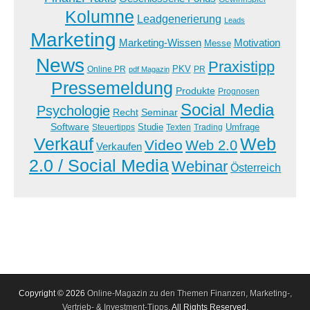
Kolumne
Leadgenerierung
Leads
Marketing
Marketing-Wissen
Motivation
Messe
News
Praxistipp
PKV
Online PR
PR
pdf Magazin
Pressemeldung
Produkte
Prognosen
Social Media
Psychologie
Recht
Seminar
Software
Studie
Steuertipps
Trading
Umfrage
Texten
Verkauf
Web
Video
Web 2.0
Verkaufen
2.0 / Social Media
Webinar
Österreich
Copyright © 2026
Online-Magazin zu den Themen Finanzen, Marketing-,
Vertrieb- & Investment-Tipps
. All Rights Reserved.