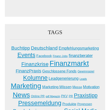
TAGS
Buchtipp
Deutschland
Empfehlungsmarketing
Events
finanzberater
Facebook
Finanz-Jobs
Finanzmarkt
Finanzkrise
FinanzPraxis
Geschlossene Fonds
Gewinnspiel
Kolumne
Leadgenerierung
Leads
Marketing
Marketing-Wissen
Motivation
Messe
News
Praxistipp
PKV
Online PR
PR
pdf Magazin
Pressemeldung
Produkte
Prognosen