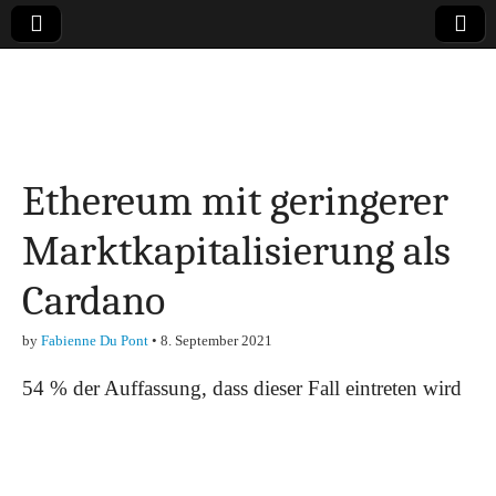
Online-Magazin zu
den Themen
Ethereum mit geringerer
Finanzen,
Marktkapitalisierung als
Marketing-, Vertrieb-
Cardano
& Investment-Tipps
by
Fabienne Du Pont
•
8. September 2021
54 % der Auffassung, dass dieser Fall eintreten wird