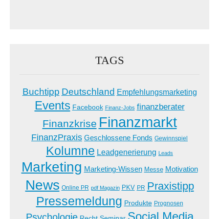
TAGS
Buchtipp
Deutschland
Empfehlungsmarketing
Events
finanzberater
Facebook
Finanz-Jobs
Finanzmarkt
Finanzkrise
FinanzPraxis
Geschlossene Fonds
Gewinnspiel
Kolumne
Leadgenerierung
Leads
Marketing
Marketing-Wissen
Motivation
Messe
News
Praxistipp
PKV
Online PR
PR
pdf Magazin
Pressemeldung
Produkte
Prognosen
Social Media
Psychologie
Recht
Seminar