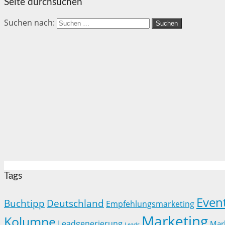
Seite durchsuchen
Suchen nach:
Tags
Even
Buchtipp
Deutschland
Empfehlungsmarketing
Marketing
Kolumne
Leadgenerierung
Mar
Leads