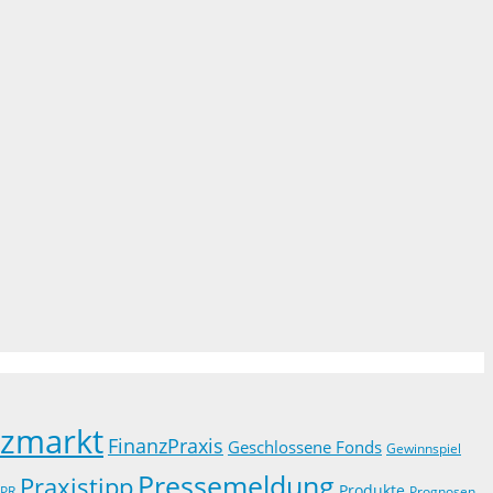
nzmarkt
FinanzPraxis
Geschlossene Fonds
Gewinnspiel
Pressemeldung
Praxistipp
Produkte
PR
Prognosen