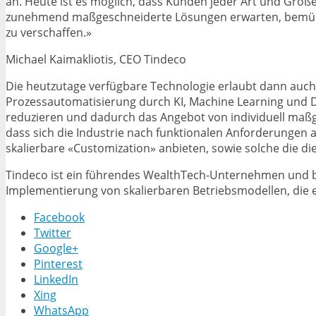
an. Heute ist es möglich, dass Kunden jeder Art und Größe
zunehmend maßgeschneiderte Lösungen erwarten, bemühen
zu verschaffen.»
Michael Kaimakliotis, CEO Tindeco
Die heutzutage verfügbare Technologie erlaubt dann auch
Prozessautomatisierung durch KI, Machine Learning und 
reduzieren und dadurch das Angebot von individuell maßge
dass sich die Industrie nach funktionalen Anforderungen 
skalierbare «Customization» anbieten, sowie solche die d
Tindeco ist ein führendes WealthTech-Unternehmen und bi
Implementierung von skalierbaren Betriebsmodellen, die 
Facebook
Twitter
Google+
Pinterest
LinkedIn
Xing
WhatsApp