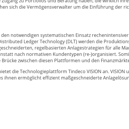
 Zugang zu Portfolios und Beratung haben, die wirklich ihr
 sich die Vermögensverwalter um die Einführung der rich
 den notwendigen systematischen Einsatz rechenintensiver
Distributed Ledger Technology (DLT) werden die Produkti
schneiderten, regelbasierten Anlagestrategien für alle Ma
anstatt nach normativen Kundentypen (re-)organisiert. Somi
ie Brücke zwischen diesen Plattformen und den Finanzmärkt
etet die Technologieplattform Tindeco VISION an. VISION u
es ihnen ermöglicht effizient maßgeschneiderte Anlagelösu