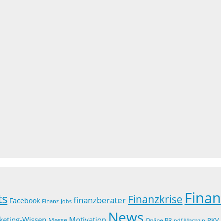
Fina
ts
Finanzkrise
finanzberater
Facebook
Finanz-Jobs
News
keting-Wissen
Motivation
Messe
PKV
Online PR
pdf Magazin