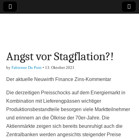
Online-Magazin zu
den Themen
Angst vor Stagflation?!
Finanzen,
by
Fabienne Du Pont
•
13. Oktober 2021
Marketing-, Vertrieb-
Der aktuelle Neuwirth Finance Zins-Kommentar
& Investment-Tipps
Die derzeitigen Preisschocks auf dem Energiemarkt in
Kombination mit Lieferengpässen wichtiger
Produktionsbestandteile besorgen viele Marktteilnehmer
und erinnern an die Ölkrise der 70er-Jahre. Die
Aktienmärkte zeigen sich bereits beunruhigt auch die
Zentralbanken werden angesichts steigender Preise