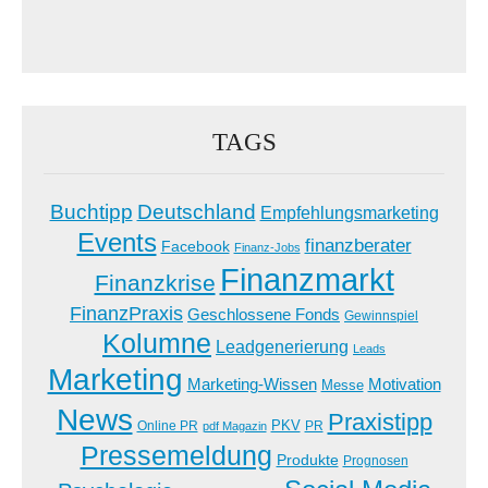
TAGS
Buchtipp
Deutschland
Empfehlungsmarketing
Events
finanzberater
Facebook
Finanz-Jobs
Finanzmarkt
Finanzkrise
FinanzPraxis
Geschlossene Fonds
Gewinnspiel
Kolumne
Leadgenerierung
Leads
Marketing
Marketing-Wissen
Motivation
Messe
News
Praxistipp
PKV
Online PR
PR
pdf Magazin
Pressemeldung
Produkte
Prognosen