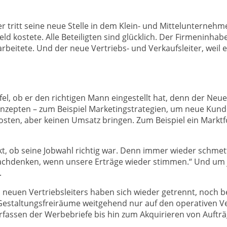
ter tritt seine neue Stelle in dem Klein- und Mittelunterne
ld kostete. Alle Beteiligten sind glücklich. Der Firmeninhab
 arbeitete. Und der neue Vertriebs- und Verkaufsleiter, weil 
l, ob er den richtigen Mann eingestellt hat, denn der Neue 
onzepten – zum Beispiel Marketingstrategien, um neue Kun
 kosten, aber keinen Umsatz bringen. Zum Beispiel ein Markt
t, ob seine Jobwahl richtig war. Denn immer wieder schmett
nachdenken, wenn unsere Erträge wieder stimmen.“ Und um 
.
euen Vertriebsleiters haben sich wieder getrennt, noch be
e Gestaltungsfreiräume weitgehend nur auf den operativen 
erfassen der Werbebriefe bis hin zum Akquirieren von Auftr