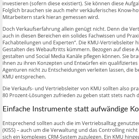
investieren (sofern diese existiert). Sie können diese Auf
Folglich brauchen sie auch mehr verkäuferisches Know-ho
Mitarbeitern stark hieran gemessen wird.
Doch Verkaufserfahrung allein genügt nicht. Denn die Ver
auch in diesen Bereichen ein solides Fachwissen und Prax
Fachabteilungen und Experten“. Die KMU-Vertriebsleiter h
Gestalten des Webauftritts kümmern. Bezogen auf diese A
gestalten und Social Media Kanäle pflegen können. Sie b
ihnen zu ihren Konzepten und Entwürfen ein qualifiziertes 
Agenturen nicht zu Entscheidungen verleiten lassen, die b
KMU entsprechen.
Die Verkaufs- und Vertriebsleiter von KMU sollten also pra
80 Prozent-Lösungen zufrieden zu geben statt stets nach
Einfache Instrumente statt aufwändige K
Entsprechend sollten auch die im Vertriebsalltag genutzte
(KISS) – auch um die Verwaltung und das Controlling nich
sich ein komplexes CRM-System zuzulegen. Ein KMU hingeg