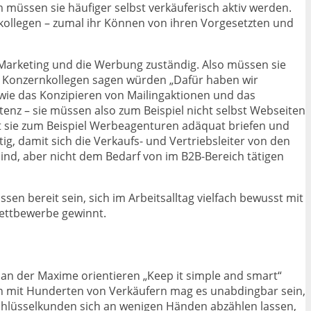
m müssen sie häufiger selbst verkäuferisch aktiv werden.
kollegen – zumal ihr Können von ihren Vorgesetzten und
 Marketing und die Werbung zuständig. Also müssen sie
hre Konzernkollegen sagen würden „Dafür haben wir
wie das Konzipieren von Mailingaktionen und das
nz – sie müssen also zum Beispiel nicht selbst Webseiten
t sie zum Beispiel Werbeagenturen adäquat briefen und
ig, damit sich die Verkaufs- und Vertriebsleiter von den
sind, aber nicht dem Bedarf von im B2B-Bereich tätigen
en bereit sein, sich im Arbeitsalltag vielfach bewusst mit
wettbewerbe gewinnt.
h an der Maxime orientieren „Keep it simple and smart“
ern mit Hunderten von Verkäufern mag es unabdingbar sein,
Schlüsselkunden sich an wenigen Händen abzählen lassen,