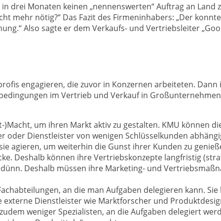
 in drei Monaten keinen „nennenswerten“ Auftrag an Land 
icht mehr nötig?“ Das Fazit des Firmeninhabers: „Der konnt
ung.“ Also sagte er dem Verkaufs- und Vertriebsleiter „Goo
fis engagieren, die zuvor in Konzernen arbeiteten. Dann i
tsbedingungen im Vertrieb und Verkauf in Großunternehmen u
)Macht, um ihren Markt aktiv zu gestalten. KMU können die
eferer oder Dienstleister von wenigen Schlüsselkunden abhä
ie agieren, um weiterhin die Gunst ihrer Kunden zu genieß
. Deshalb können ihre Vertriebskonzepte langfristig (strat
oft dünn. Deshalb müssen ihre Marketing- und Vertriebsma
Fachabteilungen, an die man Aufgaben delegieren kann. Sie
e externe Dienstleister wie Marktforscher und Produktdesigne
 zudem weniger Spezialisten, an die Aufgaben delegiert werd