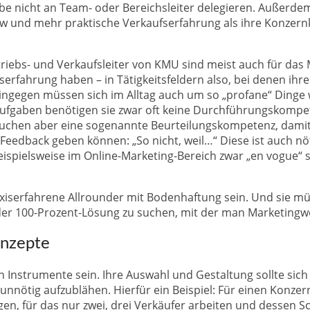
gabe nicht an Team- oder Bereichsleiter delegieren. Außerde
w und mehr praktische Verkaufserfahrung als ihre Konzern
triebs- und Verkaufsleiter von KMU sind meist auch für das
iserfahrung haben – in Tätigkeitsfeldern also, bei denen i
ingegen müssen sich im Alltag auch um so „profane“ Dinge 
ufgaben benötigen sie zwar oft keine Durchführungskompete
rauchen aber eine sogenannte Beurteilungskompetenz, dami
Feedback geben können: „So nicht, weil…“ Diese ist auch nöt
eispielsweise im Online-Marketing-Bereich zwar „en vogue“ 
xiserfahrene Allrounder mit Bodenhaftung sein. Und sie müss
 der 100-Prozent-Lösung zu suchen, mit der man Marketing
onzepte
n Instrumente sein. Ihre Auswahl und Gestaltung sollte sic
t unnötig aufzublähen. Hierfür ein Beispiel: Für einen Konz
en, für das nur zwei, drei Verkäufer arbeiten und dessen 