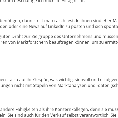
nkram beschäftige ich mich im Alltag nicht.“
enötigen, dann stellt man rasch fest: In ihnen sind eher Ma
enden oder eine News auf LinkedIn zu posten und sich spont
 guten Draht zur Zielgruppe des Unternehmens und müssen d
haren von Marktforschern beauftragen können, um zu ermitt
 – also auf ihr Gespür, was wichtig, sinnvoll und erfolgvers
dungen nicht mit Stapeln von Marktanalysen und -daten (sch
ndere Fähigkeiten als ihre Konzernkollegen, denn sie müsse
eln. Sie sind auch für den Verkauf selbst verantwortlich. Si