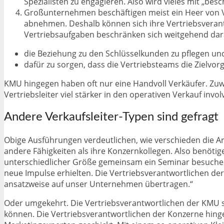
Spezialisten zu engagieren. Also wird vieles mit „be
Großunternehmen beschäftigen meist ein Heer von V
abnehmen. Deshalb können sich ihre Vertriebsverantw
Vertriebsaufgaben beschränken sich weitgehend dar
die Beziehung zu den Schlüsselkunden zu pflegen un
dafür zu sorgen, dass die Vertriebsteams die Zielvor
KMU hingegen haben oft nur eine Handvoll Verkäufer. Zuwei
Vertriebsleiter viel stärker in den operativen Verkauf invol
Andere Verkaufsleiter-Typen sind gefragt
Obige Ausführungen verdeutlichen, wie verschieden die A
andere Fähigkeiten als ihre Konzernkollegen. Also benöti
unterschiedlicher Größe gemeinsam ein Seminar besuchen 
neue Impulse erhielten. Die Vertriebsverantwortlichen de
ansatzweise auf unser Unternehmen übertragen.“
Oder umgekehrt. Die Vertriebsverantwortlichen der KMU s
können. Die Vertriebsverantwortlichen der Konzerne hing