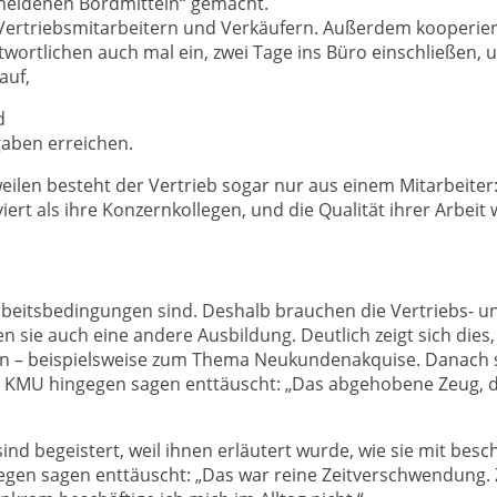
scheidenen Bordmitteln“ gemacht.
ertriebsmitarbeitern und Verkäufern. Außerdem kooperiere
ortlichen auch mal ein, zwei Tage ins Büro einschließen, 
auf,
d
gaben erreichen.
len besteht der Vertrieb sogar nur aus einem Mitarbeiter: 
viert als ihre Konzernkollegen, und die Qualität ihrer Arbeit
rbeitsbedingungen sind. Deshalb brauchen die Vertriebs- u
gen sie auch eine andere Ausbildung. Deutlich zeigt sich d
– beispielsweise zum Thema Neukundenakquise. Danach sind
r KMU hingegen sagen enttäuscht: „Das abgehobene Zeug, da
ind begeistert, weil ihnen erläutert wurde, wie sie mit b
egen sagen enttäuscht: „Das war reine Zeitverschwendung.