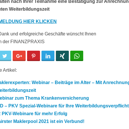
alten nach Ihrer Teilnahme eine Bestätigung zur Anrechnu
ten Weiterbildungszeit
NMELDUNG HIER KLICKEN
Dank und erfolgreiche Geschäfte wünscht Ihnen
am der FINANZPRAXIS
cebook
Twitter
Google+
Pinterest
LinkedIn
Xing
WhatsApp
 Artikel:
klerexperten: Webinar – Beiträge im Alter – Mit Anrechnun
iterbildungszeit
ebinar zum Thema Krankenversicherung
D – PKV Spezial-Webinare für Ihre Weiterbildungsverpflich
2 PKV-Webinare für mehr Erfolg
irster Maklerpool 2021 ist ein Verbund!