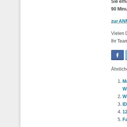
Sie erh
90 Minu
zur A
Vielen 
Ihr Te
Fa
Ähnliche
Ma
We
W
ID
1
Fa