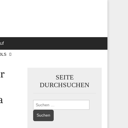
 Marketing-,
uf
OLS
ür
SEITE
DURCHSUCHEN
a
Suchen
nach: