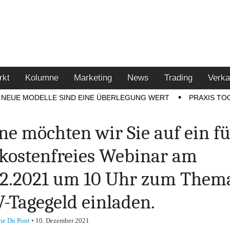
u den Themen Finanzen,
tment-Tipps
rkt
Kolumne
Marketing
News
Trading
Verka
NEUE MODELLE SIND EINE ÜBERLEGUNG WERT
PRAXIS TO
ne möchten wir Sie auf ein f
 kostenfreies Webinar am
12.2021 um 10 Uhr zum Them
-Tagegeld einladen.
ne Du Pont
•
10. Dezember 2021