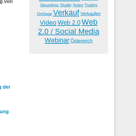
ng von
Studie
Steuertipps
Trading
Texten
Verkauf
Verkaufen
Umfrage
Web
Video
Web 2.0
2.0 / Social Media
Webinar
Österreich
g der
tung