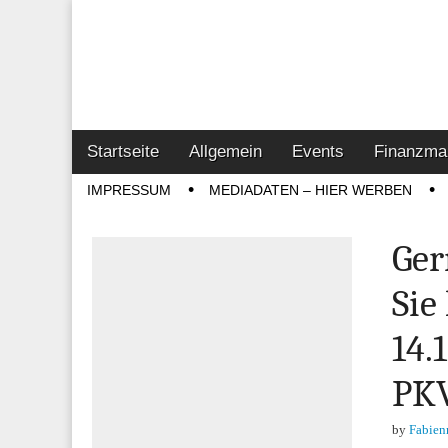
Online-Magazin z
Vertrieb- & Inves
Main
Skip
Startseite
Allgemein
Events
Finanzma
menu
to
Sub
IMPRESSUM
MEDIADATEN – HIER WERBEN
content
menu
Ger
Sie
14.
PKV
by
Fabien