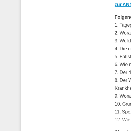
zur A
Folgen
1. Tage
2. Wora
3. Welc
4. Die r
5. Fall
6. Wie 
7. Der 
8. Der 
Krankhe
9. Wora
10. Gru
11. Spe
12. Wie