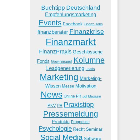
Buchtipp
Deutschland
Empfehlungsmarketing
Events
Facebook
Finanz-Jobs
Finanzkrise
finanzberater
Finanzmarkt
FinanzPraxis
Geschlossene
Kolumne
Fonds
Gewinnspiel
Leadgenerierung
Leads
Marketing
Marketing-
Wissen
Motivation
Messe
News
Online PR
pdf Magazin
Praxistipp
PKV
PR
Pressemeldung
Produkte
Prognosen
Psychologie
Recht
Seminar
Social Media
Software