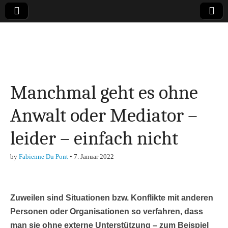
Online-Magazin zu
den Themen
Manchmal geht es ohne
Finanzen,
Anwalt oder Mediator –
Marketing-, Vertrieb-
leider – einfach nicht
& Investment-Tipps
by
Fabienne Du Pont
•
7. Januar 2022
Zuweilen sind Situationen bzw. Konflikte mit anderen
Personen oder Organisationen so verfahren, dass
man sie ohne externe Unterstützung – zum Beispiel