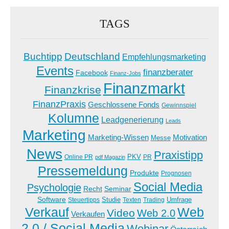
TAGS
Buchtipp
Deutschland
Empfehlungsmarketing
Events
finanzberater
Facebook
Finanz-Jobs
Finanzmarkt
Finanzkrise
FinanzPraxis
Geschlossene Fonds
Gewinnspiel
Kolumne
Leadgenerierung
Leads
Marketing
Marketing-Wissen
Motivation
Messe
News
Praxistipp
PKV
Online PR
PR
pdf Magazin
Pressemeldung
Produkte
Prognosen
Social Media
Psychologie
Recht
Seminar
Software
Studie
Steuertipps
Trading
Umfrage
Texten
Verkauf
Web
Video
Web 2.0
Verkaufen
2.0 / Social Media
Webinar