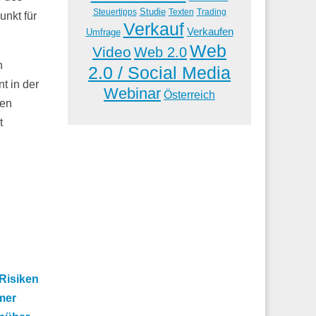
Studie
Steuertipps
Trading
Texten
nkt für
Verkauf
Verkaufen
Umfrage
Web
Video
Web 2.0
n
2.0 / Social Media
t in der
Webinar
Österreich
ten
t
 Risiken
mer