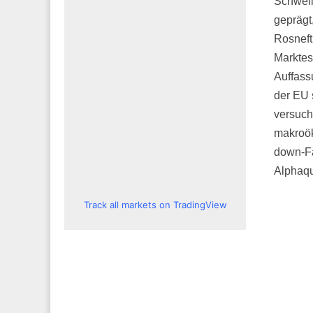
Schwell
geprägt
Rosneft
Marktes 
Auffass
der EU 
versuche
makroök
down-Fa
Alphaqu
Track all markets on TradingView