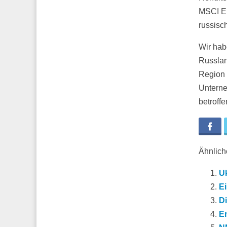
MSCI Em
russisch
Wir hab
Russlan
Region 
Unterne
betroffe
Fa
Ähnliche
Uk
E
Di
E