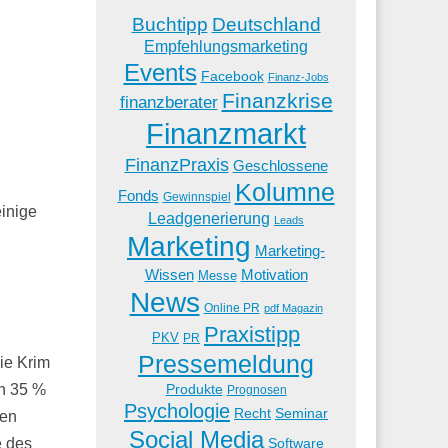
Buchtipp
Deutschland
Empfehlungsmarketing
Events
Facebook
Finanz-Jobs
Finanzkrise
finanzberater
Finanzmarkt
FinanzPraxis
Geschlossene
Kolumne
Fonds
Gewinnspiel
einige
Leadgenerierung
Leads
Marketing
Marketing-
Wissen
Motivation
Messe
News
Online PR
pdf Magazin
Praxistipp
PKV
PR
Pressemeldung
ie Krim
ch 35 %
Produkte
Prognosen
Psychologie
Recht
Seminar
hen
Social Media
e des
Software