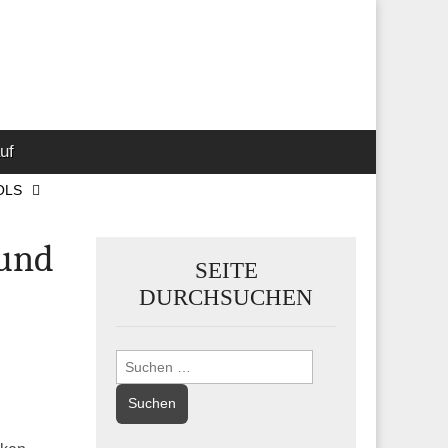
 Marketing-,
uf
OLS
 und
SEITE
DURCHSUCHEN
Suchen
nach: