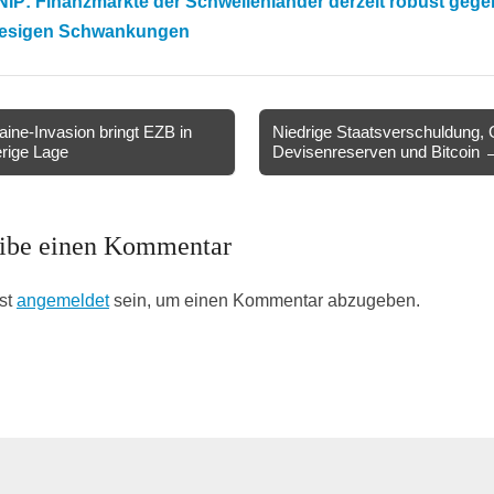
NIP: Finanzmärkte der Schwellenländer derzeit robust geg
iesigen Schwankungen
ine-Invasion bringt EZB in
Niedrige Staatsverschuldung, 
rige Lage
Devisenreserven und Bitcoin 
ion
ibe einen Kommentar
st
angemeldet
sein, um einen Kommentar abzugeben.
ting-, Vertrieb- & Investment-Tipps
. All Rights Reserved.