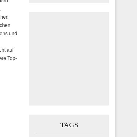
iken
,
chen
schen
iens und
cht auf
ere Top-
TAGS