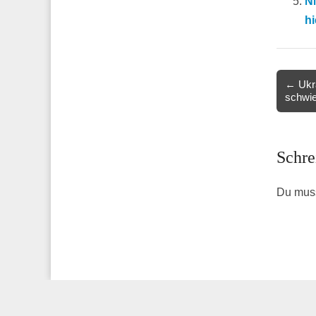
N
h
Post
← Ukra
schwie
navigat
Schre
Du mus
Copyright © 2026
Online-Magazin zu den Themen Finanzen, Marke