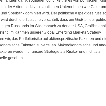
enländern dar. Als Anlagemöglichkeit ist es von politischen Ris
, da der Aktienmarkt von staatlichen Unternehmen wie Gazprom
 und Sberbank dominiert wird. Der politische Aspekt des russis
wird durch die Tatsache verschärft, dass ein Großteil der politi
ungen Russlands im Widerspruch zu der der USA, Großbritann
steht. Im Rahmen unserer Global Emerging Markets Strategy
n wir, das Portfoliorisiko auf aktienspezifische Faktoren und ni
onomische Faktoren zu verteilen. Makroökonomische und and
ktoren werden für unsere Strategie als Risiko- und nicht als
elle gesehen.