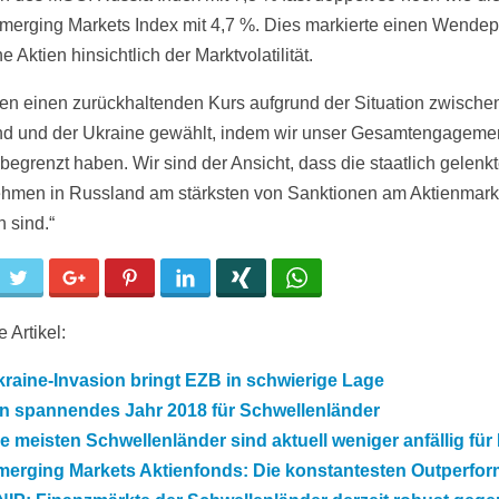
erging Markets Index mit 4,7 %. Dies markierte einen Wendepu
e Aktien hinsichtlich der Marktvolatilität.
en einen zurückhaltenden Kurs aufgrund der Situation zwische
d und der Ukraine gewählt, indem wir unser Gesamtengagemen
begrenzt haben. Wir sind der Ansicht, dass die staatlich gelenk
hmen in Russland am stärksten von Sanktionen am Aktienmark
n sind.“
cebook
Twitter
Google+
Pinterest
LinkedIn
Xing
WhatsApp
 Artikel:
raine-Invasion bringt EZB in schwierige Lage
in spannendes Jahr 2018 für Schwellenländer
e meisten Schwellenländer sind aktuell weniger anfällig für
merging Markets Aktienfonds: Die konstantesten Outperfor