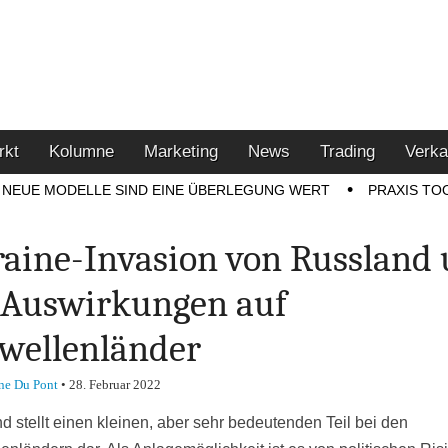
u den Themen Finanzen,
tment-Tipps
rkt
Kolumne
Marketing
News
Trading
Verka
NEUE MODELLE SIND EINE ÜBERLEGUNG WERT
PRAXIS TO
aine-Invasion von Russland
 Auswirkungen auf
wellenländer
ne Du Pont
•
28. Februar 2022
d stellt einen kleinen, aber sehr bedeutenden Teil bei den