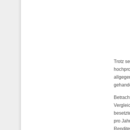
Trotz s
hochpro
allgege
gehande
Betrach
Verglei
besetzt
pro Jah
Rendite