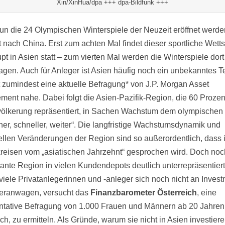
Xin/XinHua/dpa +++ dpa-Bildfunk +++
n die 24 Olympischen Winterspiele der Neuzeit eröffnet werden
 nach China. Erst zum achten Mal findet dieser sportliche Wettst
pt in Asien statt – zum vierten Mal werden die Winterspiele dort
agen. Auch für Anleger ist Asien häufig noch ein unbekanntes Te
t zumindest eine aktuelle Befragung* von J.P. Morgan Asset
ent nahe. Dabei folgt die Asien-Pazifik-Region, die 60 Prozen
ölkerung repräsentiert, in Sachen Wachstum dem olympischen
her, schneller, weiter“. Die langfristige Wachstumsdynamik und
rellen Veränderungen der Region sind so außerordentlich, dass 
reisen vom „asiatischen Jahrzehnt“ gesprochen wird. Doch noch
sante Region in vielen Kundendepots deutlich unterrepräsentiert
iele Privatanlegerinnen und -anleger sich noch nicht an Invest
eranwagen, versucht das
Finanzbarometer Österreich
, eine
ntative Befragung von 1.000 Frauen und Männern ab 20 Jahren
ch, zu ermitteln. Als Gründe, warum sie nicht in Asien investiere