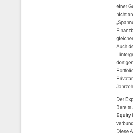
einer G
nicht a
„Spanne
Finanzb
gleiche
Auch de
Hinterg
dortige
Portfol
Privata
Jahrzehn
Der Exp
Bereits
Equity
verbund
Diese A