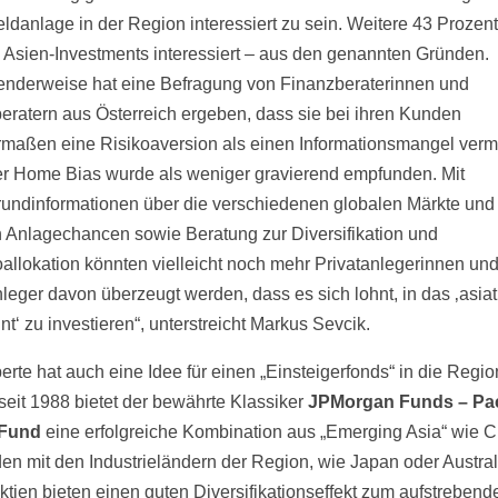
eldanlage in der Region interessiert zu sein. Weitere 43 Prozent
n Asien-Investments interessiert – aus den genannten Gründen.
nderweise hat eine Befragung von Finanzberaterinnen und
eratern aus Österreich ergeben, dass sie bei ihren Kunden
rmaßen eine Risikoaversion als einen Informationsmangel verm
r Home Bias wurde als weniger gravierend empfunden. Mit
rundinformationen über die verschiedenen globalen Märkte und
n Anlagechancen sowie Beratung zur Diversifikation und
ioallokation könnten vielleicht noch mehr Privatanlegerinnen un
nleger davon überzeugt werden, dass es sich lohnt, in das ‚asia
t‘ zu investieren“, unterstreicht Markus Sevcik.
erte hat auch eine Idee für einen „Einsteigerfonds“ in die Regio
 seit 1988 bietet der bewährte Klassiker
JPMorgan Funds – Pac
 Fund
eine erfolgreiche Kombination aus „Emerging Asia“ wie 
en mit den Industrieländern der Region, wie Japan oder Austral
ktien bieten einen guten Diversifikationseffekt zum aufstrebend