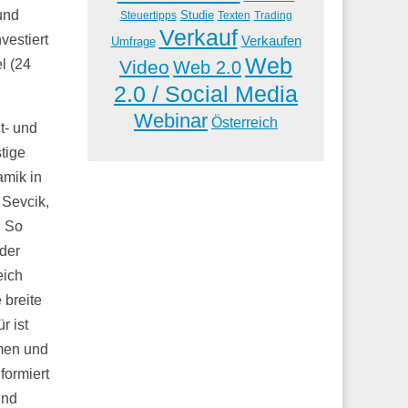
und
Studie
Steuertipps
Trading
Texten
Verkauf
vestiert
Verkaufen
Umfrage
Web
Video
l (24
Web 2.0
2.0 / Social Media
Webinar
Österreich
t- und
tige
amik in
 Sevcik,
. So
 der
eich
 breite
r ist
hmen und
formiert
und