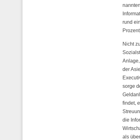
nannten
Informa
rund ei
Prozent)
Nicht z
Sozialst
Anlage,
der Asi
Executi
sorge d
Geldanl
findet, 
Streuun
die Inf
Wirtsch
als übe