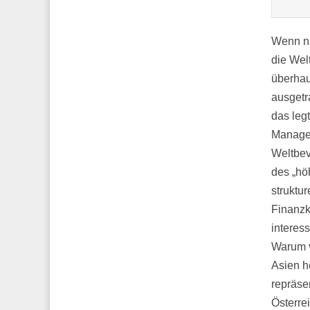
Wenn nu
die Welt
überhau
ausgetr
das leg
Managem
Weltbev
des „hö
struktu
Finanzk
interes
Warum v
Asien h
repräse
Österrei