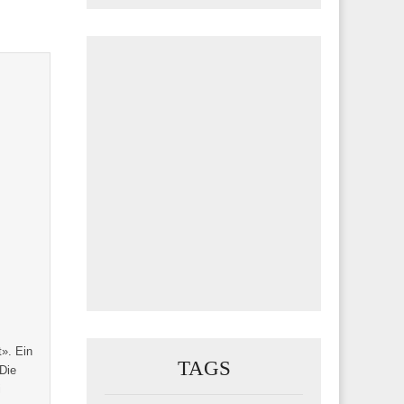
». Ein
TAGS
Die
i