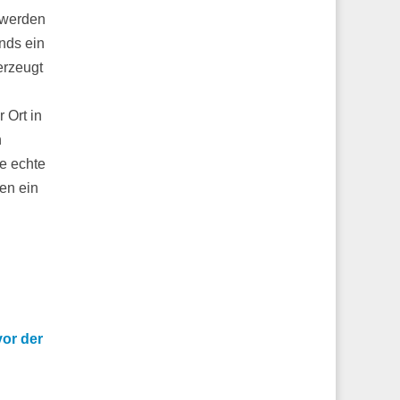
r werden
nds ein
erzeugt
 Ort in
n
e echte
ien ein
or der