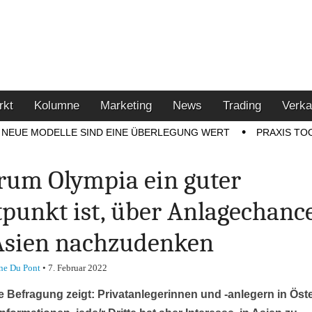
u den Themen Finanzen,
tment-Tipps
rkt
Kolumne
Marketing
News
Trading
Verka
NEUE MODELLE SIND EINE ÜBERLEGUNG WERT
PRAXIS TO
um Olympia ein guter
tpunkt ist, über Anlagechanc
Asien nachzudenken
ne Du Pont
•
7. Februar 2022
e Befragung zeigt: Privatanlegerinnen und -anlegern in Öst