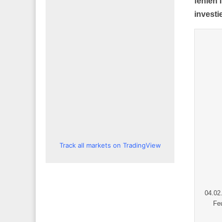
fehlen 
investi
Track all markets on TradingView
04.02
Fe