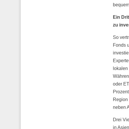
bequeme
Ein Dri
zu inve
So vert
Fonds u
investi
Experte
lokalen
Während
oder ET
Prozent
Region 
neben A
Drei Vie
in Asien