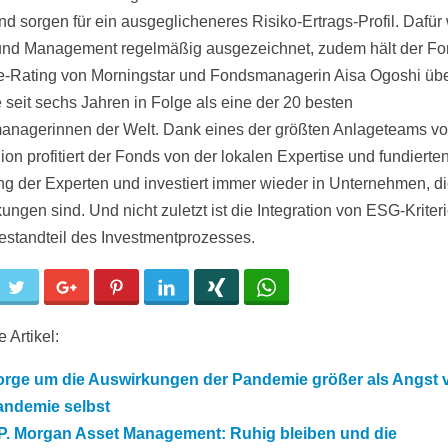
nd sorgen für ein ausgeglicheneres Risiko-Ertrags-Profil. Dafü
nd Management regelmäßig ausgezeichnet, zudem hält der Fo
e-Rating von Morningstar und Fondsmanagerin Aisa Ogoshi üb
e seit sechs Jahren in Folge als eine der 20 besten
nagerinnen der Welt. Dank eines der größten Anlageteams vor
ion profitiert der Fonds von der lokalen Expertise und fundierte
ng der Experten und investiert immer wieder in Unternehmen, di
ungen sind. Und nicht zuletzt ist die Integration von ESG-Kriter
Bestandteil des Investmentprozesses.
cebook
Twitter
Google+
Pinterest
LinkedIn
Xing
WhatsApp
 Artikel:
orge um die Auswirkungen der Pandemie größer als Angst v
andemie selbst
.P. Morgan Asset Management: Ruhig bleiben und die