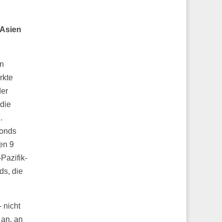
 Asien
in
rkte
der
 die
.
Fonds
en 9
Pazifik-
ds, die
 nicht
 an, an