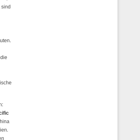
 sind
uten.
 die
d
tische
n:
ific
China
ien.
en