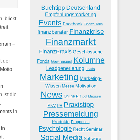
Buchtipp
Deutschland
Empfehlungsmarketing
, blickt
Events
Facebook
Finanz-Jobs
reit
Finanzkrise
finanzberater
Finanzmarkt
rrain –
FinanzPraxis
Geschlossene
Kolumne
t der
Fonds
Gewinnspiel
Leadgenerierung
 Motto
Leads
Marketing
Marketing-
Wissen
Motivation
in
Messe
News
 ist die
Online PR
pdf Magazin
.
Praxistipp
PKV
PR
ments in
Pressemeldung
Produkte
Prognosen
Psychologie
 in
Recht
Seminar
Social Media
n,
Software