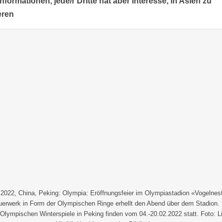
Informationen, jede/r Dritte hat aber Interesse, in Asien zu
eren
.2022, China, Peking: Olympia: Eröffnungsfeier im Olympiastadion «Vogelnest
uerwerk in Form der Olympischen Ringe erhellt den Abend über dem Stadion. 
Olympischen Winterspiele in Peking finden vom 04.-20.02.2022 statt. Foto: L