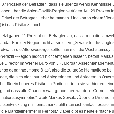
 37 Prozent der Befragten, dass sie über zu wenig Kenntnisse 
tionen über die Asien-Pazifik-Region verfügen. Mit 29 Prozent in
n Drittel der Befragten lieber heimatnah. Und knapp einem Vierte
 ist das Risiko zu hoch.
uletzt gaben 21 Prozent der Befragten an, dass ihnen die Umwel
andards in der Region nicht ausreichen. „Gerade für die langfris
 etwa für die Altersvorsorge, sollte man sich die Wachstumsdyn
en-Pazifik-Region jedoch nicht entgehen lassen“, betont Markus
ve Director im Wiener Büro von J.P. Morgan Asset Management
er so genannte „Home Bias“, also die zu große Heimatliebe bei
age, die sich nicht nur bei Anlegerinnen und Anlegern in Österr
eher für ein höheres Risiko im Portfolio, denn sie verhindere eine
g und dass alle Chancen wahrgenommen werden. „Grund hierfü
ormationsasymmetrie“, weiß Markus Sevcik. „Über die Unterne
aftsentwicklung im Heimatmarkt fühlt man sich einfach besser in
r die Marktteilnehmer in Fernost.“ Dabei gibt es heute einfache 