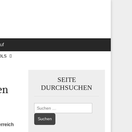
 Marketing-,
uf
OLS
SEITE
en
DURCHSUCHEN
Suchen
nach:
erreich