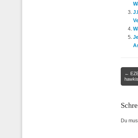
W
J.
V
Wa
Je
A
Post
← EZB-
hawki
navigat
Schre
Du mus