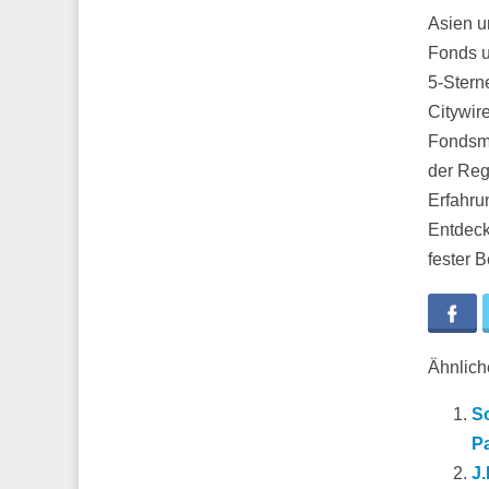
Asien u
Fonds u
5-Stern
Citywir
Fondsma
der Reg
Erfahru
Entdeck
fester 
Fa
Ähnliche
S
P
J