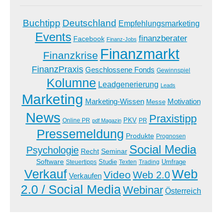
Buchtipp
Deutschland
Empfehlungsmarketing
Events
finanzberater
Facebook
Finanz-Jobs
Finanzmarkt
Finanzkrise
FinanzPraxis
Geschlossene Fonds
Gewinnspiel
Kolumne
Leadgenerierung
Leads
Marketing
Marketing-Wissen
Motivation
Messe
News
Praxistipp
PKV
Online PR
PR
pdf Magazin
Pressemeldung
Produkte
Prognosen
Social Media
Psychologie
Recht
Seminar
Software
Studie
Steuertipps
Trading
Umfrage
Texten
Verkauf
Web
Video
Web 2.0
Verkaufen
2.0 / Social Media
Webinar
Österreich