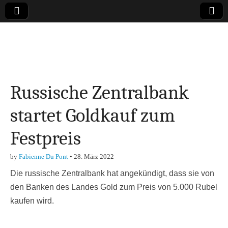
Online-Magazin zu
den Themen
Russische Zentralbank
Finanzen,
startet Goldkauf zum
Marketing-, Vertrieb-
Festpreis
& Investment-Tipps
by
Fabienne Du Pont
•
28. März 2022
Die russische Zentralbank hat angekündigt, dass sie von
den Banken des Landes Gold zum Preis von 5.000 Rubel
kaufen wird.