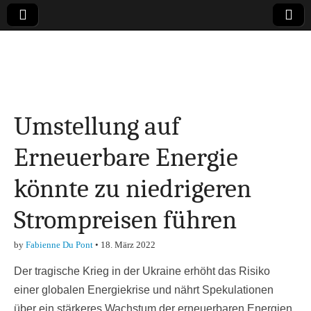
Online-Magazin zu
den Themen
Umstellung auf
Finanzen,
Erneuerbare Energie
Marketing-, Vertrieb-
könnte zu niedrigeren
& Investment-Tipps
Strompreisen führen
by
Fabienne Du Pont
•
18. März 2022
Der tragische Krieg in der Ukraine erhöht das Risiko
einer globalen Energiekrise und nährt Spekulationen
über ein stärkeres Wachstum der erneuerbaren Energien,