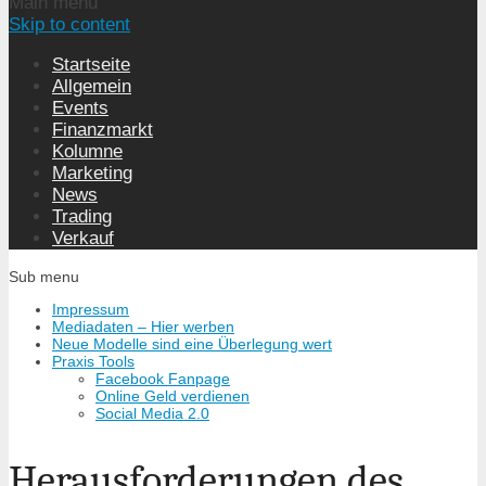
Main menu
Skip to content
Startseite
Allgemein
Events
Finanzmarkt
Kolumne
Marketing
News
Trading
Verkauf
Sub menu
Impressum
Mediadaten – Hier werben
Neue Modelle sind eine Überlegung wert
Praxis Tools
Facebook Fanpage
Online Geld verdienen
Social Media 2.0
Herausforderungen des